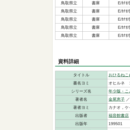
鳥取県立
書庫
E/ｶﾅ
鳥取県立
書庫
E/ｶﾅ
鳥取県立
書庫
E/ｶﾅ
鳥取県立
書庫
E/ｶﾅ
鳥取県立
書庫
E/ｶﾅ
資料詳細
タイトル
おひるねこ
書名ヨミ
オヒルネ 
シリーズ名
年少版・こ
著者名
金尾恵子
／
著者ヨミ
カナオ，
出版者
福音館書店
出版年
199501