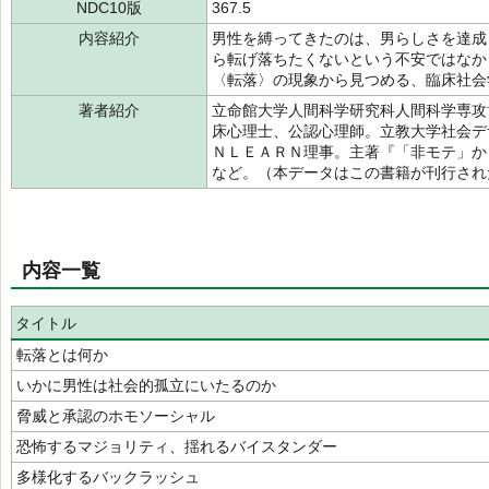
NDC10版
367.5
内容紹介
男性を縛ってきたのは、男らしさを達成
ら転げ落ちたくないという不安ではなか
〈転落〉の現象から見つめる、臨床社会
著者紹介
立命館大学人間科学研究科人間科学専攻
床心理士、公認心理師。立教大学社会デ
ＮＬＥＡＲＮ理事。主著『「非モテ」か
など。（本データはこの書籍が刊行さ
内容一覧
タイトル
転落とは何か
いかに男性は社会的孤立にいたるのか
脅威と承認のホモソーシャル
恐怖するマジョリティ、揺れるバイスタンダー
多様化するバックラッシュ