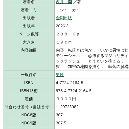
著者名
西井 開
／著
著者ヨミ
ニシイ，カイ
出版者
金剛出版
出版年
2026.3
ページ数等
２３８，６ｐ
大きさ
１９ｃｍ
内容細目
内容：転落とは何か． いかに男性は社
モソーシャル． 恐怖するマジョリティ
ックラッシュ． とまどいを抱える． 
獄． 加害の地図を描く． 転落の脱構
一般件名
男性
ISBN
4-7724-2164-5
ISBN13桁
978-4-7724-2164-5
定価
３０００円
問合わせ番号（書誌番号）
1120725082
NDC8版
367
NDC9版
367.5