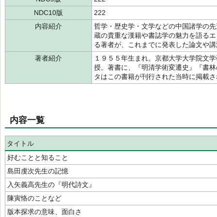
NDC10版
222
内容紹介
哲学・歴史学・文学などの中国諸学の先
蔵の貴重な漢籍や書誌学の魅力を語るエ
る著者が、これまでに発表した論文や講
著者紹介
１９５５年生まれ。京都大学大学院文学
授。著書に、『明清学術変遷史』『書林
タはこの書籍が刊行された当時に掲載
内容一覧
タイトル
好むことと知ること
島田虔次先生の記憶
入矢義高先生の『明代詩文』
陳寅恪のことなど
版本探求の意味、面白さ