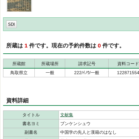
SDI
所蔵は
1
件です。現在の予約件数は
0
件です。
所蔵館
所蔵場所
請求記号
資料コード
鳥取県立
一般
222/ｲﾉｳ/一般
12287155
資料詳細
タイトル
文献集
書名ヨミ
ブンケンシュウ
副書名
中国学の先人と漢籍のはなし