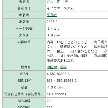
著者名
井上 進
／著
著者ヨミ
イノウエ，ススム
出版者
平凡社
出版年
2026.2
ページ数等
３４１ｐ
大きさ
１９ｃｍ
内容細目
内容：好むことと知ること． 島田虔次
文』． 陳寅恪のことなど． 版本探求
の． 備忘． 刻工名のことなど． 亭
の記． 近世史料館の漢籍． 宮城県図
庫蔵書のあれこれ
一般件名
中国学
,
漢籍
ISBN
4-582-83998-3
ISBN13桁
978-4-582-83998-2
定価
４３００円
問合わせ番号（書誌番号）
1120722223
NDC8版
222
NDC9版
222