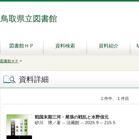
鳥取県立図書館
図書館ＨＰ
資料検索
資料紹介
図書館ＨＰ
>
資料詳細
1 件中、 1 件目
戦国末期三河・尾張の戦乱と水野信元
砂川 博／著 -- 法藏館 -- 2025.9 -- 215.5