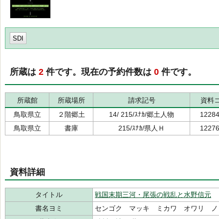
SDI
所蔵は
2
件です。現在の予約件数は
0
件です。
所蔵館
所蔵場所
請求記号
資料
鳥取県立
２階郷土
14/ 215/ｽﾅｶ/郷土人物
1228
鳥取県立
書庫
215/ｽﾅｶ/県人Ｈ
1227
資料詳細
タイトル
戦国末期三河・尾張の戦乱と水野信元
書名ヨミ
センゴク マッキ ミカワ オワリ ノ