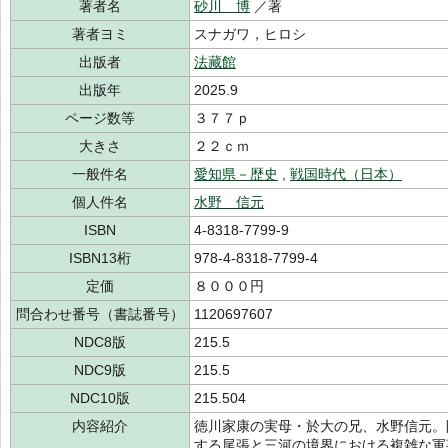
著者名
砂川 博
／著
著者ヨミ
スナガワ，ヒロシ
出版者
法藏館
出版年
2025.9
ページ数等
３７７ｐ
大きさ
２２ｃｍ
一般件名
愛知県－歴史
,
戦国時代（日本）
個人件名
水野 信元
ISBN
4-8318-7799-9
ISBN13桁
978-4-8318-7799-4
定価
８０００円
問合わせ番号（書誌番号）
1120697607
NDC8版
215.5
NDC9版
215.5
NDC10版
215.504
内容紹介
徳川家康の実母・於大の兄、水野信元。
する尾張と三河の境界における複雑な軍