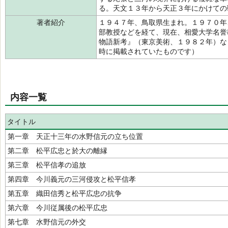
る。天文１３年から天正３年にかけての
著者紹介
１９４７年、鳥取県生まれ。１９７０年
部教授などを経て、現在、相愛大学名誉
物語新考』（東京美術、１９８２年）な
時に掲載されていたものです）
内容一覧
タイトル
第一章 天正十三年の水野信元の立ち位置
第二章 松平広忠と於大の離縁
第三章 松平信孝の追放
第四章 今川義元の三河侵攻と松平信孝
第五章 織田信秀と松平広忠の抗争
第六章 今川従属後の松平広忠
第七章 水野信元の外交