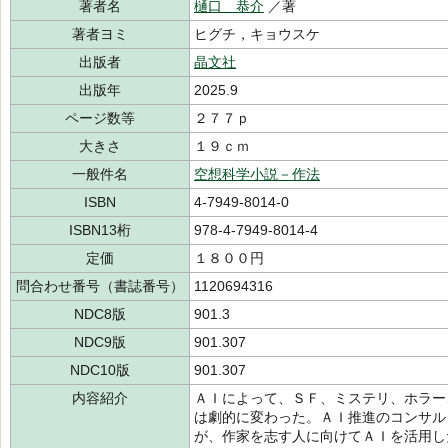
著者名
樋口 恭介
／著
著者ヨミ
ヒグチ，キョウスケ
出版者
晶文社
出版年
2025.9
ページ数等
２７７ｐ
大きさ
１９ｃｍ
一般件名
空想科学小説－作法
ISBN
4-7949-8014-0
ISBN13桁
978-4-7949-8014-4
定価
１８００円
問合わせ番号（書誌番号）
1120694316
NDC8版
901.3
NDC9版
901.307
NDC10版
901.307
内容紹介
ＡＩによって、ＳＦ、ミステリ、ホラー
は劇的に変わった。ＡＩ推進のコンサル
が、作家を志す人に向けてＡＩを活用し