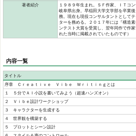
著者紹介
１９８９年生まれ。ＳＦ作家、ＩＴコン
岐阜県出身。早稲田大学文学部を卒業後
務。現在も現役コンサルタントとしてテ
ターを務める。２０１７年には『構造素
ンテスト大賞を受賞し、翌年同作で作家
れた当時に掲載されていたものです）
内容一覧
タイトル
序章 Ｃｒｅａｔｉｖｅ Ｖｉｂｅ Ｗｒｉｔｉｎｇとは
１ ５分でＡＩ小説を書いてみよう（超速ハンズオン）
２ Ｖｉｂｅ設計ワークショップ
３ キャラクターを生成する
４ 世界観を構築する
５ プロットとシーン設計
６ スタイル＆声のコントロール