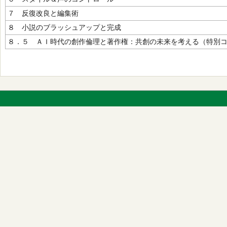
７ 反復改良と編集術
８ 小説のブラッシュアップと完成
８．５ ＡＩ時代の創作倫理と著作権：共創の未来を考える（特別