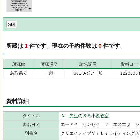
SDI
所蔵は
1
件です。現在の予約件数は
0
件です。
所蔵館
所蔵場所
請求記号
資料コー
鳥取県立
一般
901.3/ﾋｸﾁ/一般
1228305
資料詳細
タイトル
ＡＩ先生のＳＦ小説教室
書名ヨミ
エーアイ センセイ ノ エスエフ シ
副書名
クリエイティブＶｉｂｅライティング入