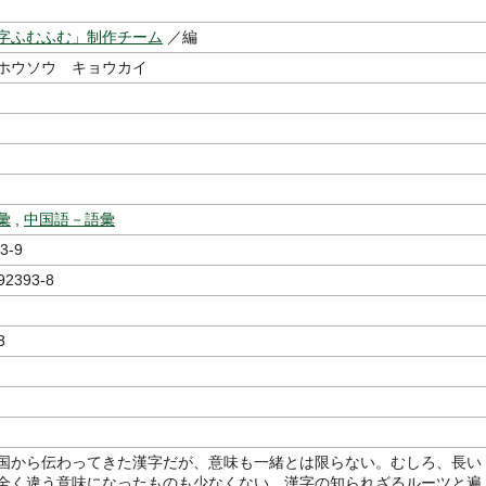
字ふむふむ」制作チーム
／編
ホウソウ キョウカイ
彙
,
中国語－語彙
3-9
92393-8
3
国から伝わってきた漢字だが、意味も一緒とは限らない。むしろ、長い
全く違う意味になったものも少なくない。漢字の知られざるルーツと遍