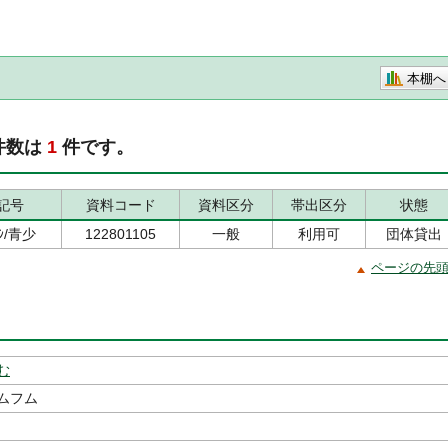
本棚へ
件数は
1
件です。
記号
資料コード
資料区分
帯出区分
状態
ﾝｼ/青少
122801105
一般
利用可
団体貸出
ページの先
む
ムフム