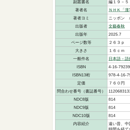
副叢書名
編１９－５
著者名
ＮＨＫ「漢
著者ヨミ
ニッポン 
出版者
文藝春秋
出版年
2025.7
ページ数等
２６３ｐ
大きさ
１６ｃｍ
一般件名
日本語－語
ISBN
4-16-79239
ISBN13桁
978-4-16-7
定価
７６０円
問合わせ番号（書誌番号）
112068313
NDC8版
814
NDC9版
814
NDC10版
814
内容紹介
遠い昔、中
時間を経て