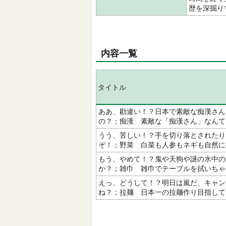
歴を深掘り
内容一覧
タイトル
ああ、勘違い！？日本で素敵な痴漢さん
の？；痴漢 素敵な「痴漢さん」なんて
うう、苦しい！？手を切り落とされたり
ぞ！；野菜 白菜も人参もネギも自然に
もう、やめて！？鬼や天狗や謎の水中の
か？；雑巾 雑巾でテーブルを拭いちゃ
えっ、どうして！？明日は嵐だ、キャン
ね？；拉麺 日本一の拉麺作り目指して