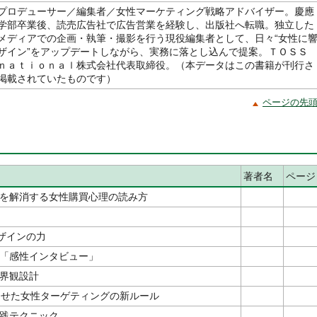
プロデューサー／編集者／女性マーケティング戦略アドバイザー。慶應
学部卒業後、読売広告社で広告営業を経験し、出版社へ転職。独立した
メディアでの企画・執筆・撮影を行う現役編集者として、日々“女性に
ザイン”をアップデートしながら、実務に落とし込んで提案。ＴＯＳ
ｎａｔｉｏｎａｌ株式会社代表取締役。（本データはこの書籍が刊行さ
掲載されていたものです）
ページの先
著者名
ページ
を解消する女性購買心理の読み方
ザインの力
「感性インタビュー」
界観設計
させた女性ターゲティングの新ルール
践テクニック