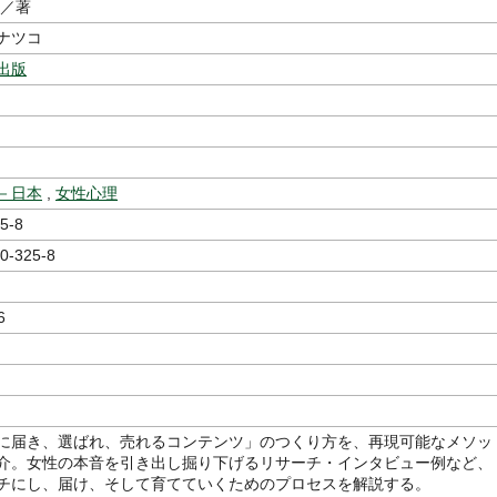
／著
，ナツコ
出版
－日本
,
女性心理
5-8
0-325-8
6
に届き、選ばれ、売れるコンテンツ」のつくり方を、再現可能なメソッ
介。女性の本音を引き出し掘り下げるリサーチ・インタビュー例など、
チにし、届け、そして育てていくためのプロセスを解説する。