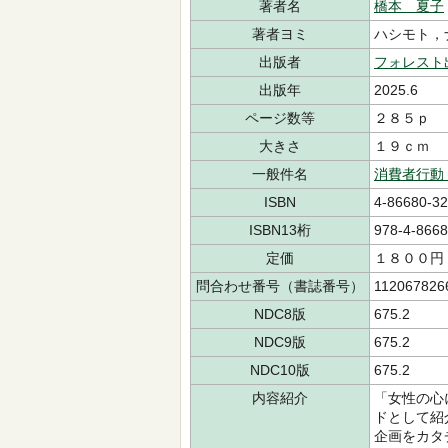
著者名
橋本 夏子
著者ヨミ
ハシモト
出版者
フォレスト
出版年
2025.6
ページ数等
２８５ｐ
大きさ
１９ｃｍ
一般件名
消費者行動
ISBN
4-86680-32
ISBN13桁
978-4-8668
定価
１８００円
問合わせ番号（書誌番号）
112067826
NDC8版
675.2
NDC9版
675.2
NDC10版
675.2
内容紹介
「女性の心
ドとして紹
企画をカタ