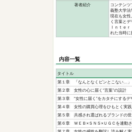
著者紹介
コンテンツ
義塾大学法
現在も女性
く言葉とデ
Ｉｎｔｅｒ
れた当時に
内容一覧
タイトル
第１章 「なんとなくピンとこない…」
第２章 女性の心に届く“言葉”の設計
第３章 “女性に届く”をカタチにするデ
第４章 女性の購買心理をひもとく実践
第５章 共感され選ばれるブランドの世
第６章 ＷＥＢ×ＳＮＳ×ＵＧＣを連動
第７章 女性の感性を翻訳し読み解く実