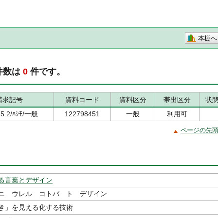
本棚へ
件数は
0
件です。
請求記号
資料コード
資料区分
帯出区分
状
75.2/ﾊｼﾓ/一般
122798451
一般
利用可
ページの先
る言葉とデザイン
ニ ウレル コトバ ト デザイン
き」を見える化する技術