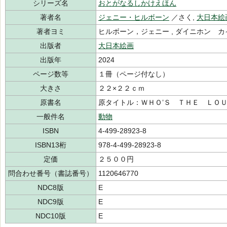
シリーズ名
おとがなるしかけえほん
著者名
ジェニー・ヒルボーン
／さく,
大日本絵
著者ヨミ
ヒルボーン，ジェニー , ダイニホン 
出版者
大日本絵画
出版年
2024
ページ数等
１冊（ページ付なし）
大きさ
２２×２２ｃｍ
原書名
原タイトル：ＷＨＯ’Ｓ ＴＨＥ ＬＯ
一般件名
動物
ISBN
4-499-28923-8
ISBN13桁
978-4-499-28923-8
定価
２５００円
問合わせ番号（書誌番号）
1120646770
NDC8版
E
NDC9版
E
NDC10版
E