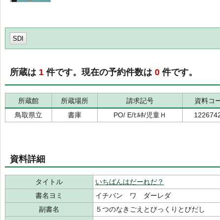
SDI
所蔵は
1
件です。現在の予約件数は
0
件です。
所蔵館
所蔵場所
請求記号
資料コ
鳥取県立
書庫
PO/ E/ﾋﾙﾎ/児童Ｈ
122674
資料詳細
タイトル
いちばんはだーれだ？
書名ヨミ
イチバン ワ ダーレダ
副書名
５つのなきごえとびっくりとびだし