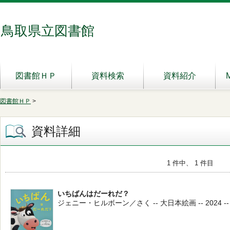
鳥取県立図書館
図書館ＨＰ
資料検索
資料紹介
図書館ＨＰ
>
資料詳細
1 件中、 1 件目
いちばんはだーれだ？
ジェニー・ヒルボーン／さく -- 大日本絵画 -- 2024 --