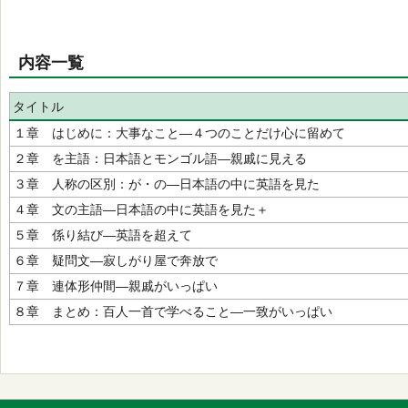
内容一覧
タイトル
１章 はじめに：大事なこと―４つのことだけ心に留めて
２章 を主語：日本語とモンゴル語―親戚に見える
３章 人称の区別：が・の―日本語の中に英語を見た
４章 文の主語―日本語の中に英語を見た＋
５章 係り結び―英語を超えて
６章 疑問文―寂しがり屋で奔放で
７章 連体形仲間―親戚がいっぱい
８章 まとめ：百人一首で学べること―一致がいっぱい