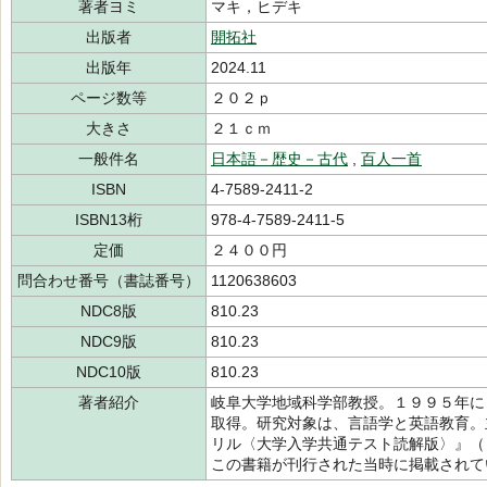
著者ヨミ
マキ，ヒデキ
出版者
開拓社
出版年
2024.11
ページ数等
２０２ｐ
大きさ
２１ｃｍ
一般件名
日本語－歴史－古代
,
百人一首
ISBN
4-7589-2411-2
ISBN13桁
978-4-7589-2411-5
定価
２４００円
問合わせ番号（書誌番号）
1120638603
NDC8版
810.23
NDC9版
810.23
NDC10版
810.23
著者紹介
岐阜大学地域科学部教授。１９９５年に
取得。研究対象は、言語学と英語教育。
リル〈大学入学共通テスト読解版〉』（
この書籍が刊行された当時に掲載され