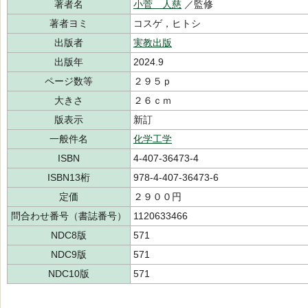
著者名
小菅 人慈
／監修
著者ヨミ
コスゲ，ヒトシ
出版者
実教出版
出版年
2024.9
ページ数等
２９５ｐ
大きさ
２６ｃｍ
版表示
新訂
一般件名
化学工学
ISBN
4-407-36473-4
ISBN13桁
978-4-407-36473-6
定価
２９００円
問合わせ番号（書誌番号）
1120633466
NDC8版
571
NDC9版
571
NDC10版
571