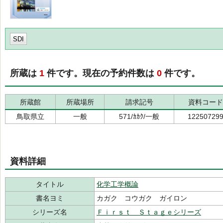
SDI
所蔵は
1
件です。現在の予約件数は
0
件です。
所蔵館
所蔵場所
請求記号
資料コード
鳥取県立
一般
571/ｶｶｸ/一般
12250729
資料詳細
タイトル
化学工学概論
書名ヨミ
カガク コウガク ガイロン
シリーズ名
Ｆｉｒｓｔ Ｓｔａｇｅシリーズ