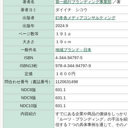
著者名
第一紙行ブランディング事業部
／著
著者ヨミ
ダイイチ シコウ
出版者
幻冬舎メディアコンサルティング
出版年
2024.9
ページ数等
１９１ｐ
大きさ
１９ｃｍ
一般件名
地域ブランド－日本
ISBN
4-344-94797-5
ISBN13桁
978-4-344-94797-9
定価
１６００円
問合わせ番号（書誌番号）
1120631498
NDC8版
601.1
NDC9版
601.1
NDC10版
601.1
内容紹介
すでにある企業や商品の価値をしっかり
「ルーツ・ブランディング」の手法を紹
信する７つの具体事例を通じて、そのノ