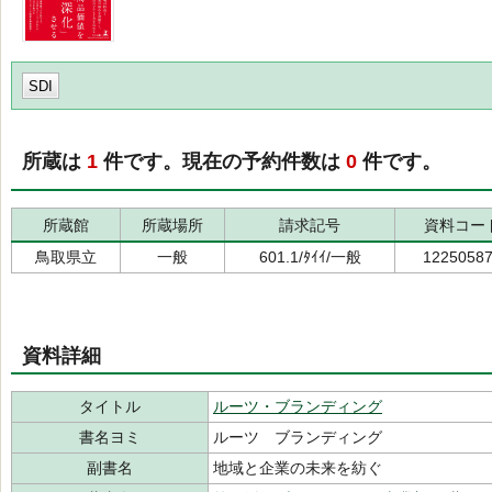
SDI
所蔵は
1
件です。現在の予約件数は
0
件です。
所蔵館
所蔵場所
請求記号
資料コー
鳥取県立
一般
601.1/ﾀｲｲ/一般
1225058
資料詳細
タイトル
ルーツ・ブランディング
書名ヨミ
ルーツ ブランディング
副書名
地域と企業の未来を紡ぐ