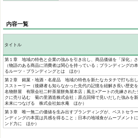
内容一覧
タイトル
第１章 地域の特色と企業の強みを引き出し、商品価値を「深化」
（物語のある商品に消費者は関心を持っている；ブランディングの
るルーツ・ブランディングとは ほか）
第２章 銘菓・地酒・名産品 地域の特色を新たなカタチで打ち出
スストーリー（後継者も知らなかった先代の記憶を紐解き長い歴史
名物餅屋 有限会社二軒茶屋餅角屋本店；風土×アートの先練された
クに売り込む 菊の里酒造株式会社；原点回帰で見いだした強みを
未来につなげる 株式会社如水庵 ほか）
第３章 唯一無二の価値を生み出すブランディングが、ベストセラ
ンディングの本質は共感を得ること；日本の地域食がムーブメント
ンド力に ほか）