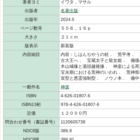
著者ヨミ
イワタ，マサル
出版者
名著出版
出版年
2024.5
ページ数等
５５８，１６ｐ
大きさ
２１ｃｍ
版表示
新装版
内容細目
内容：しはんぢやうの杖． 荒平考． 
古大王へ． 宝蔵太子と龍女姫． 備後
木山城掾と湯頭越後掾． 神楽による
宝永期における荒神のいわれ． 荒神祭
宣型と悪霊強制型． ノウノ本． 備中
一般件名
神楽
ISBN
4-626-01807-6
ISBN13桁
978-4-626-01807-6
定価
１２０００円
問合わせ番号（書誌番号）
1120605738
NDC8版
386.8
NDC9版
386.81