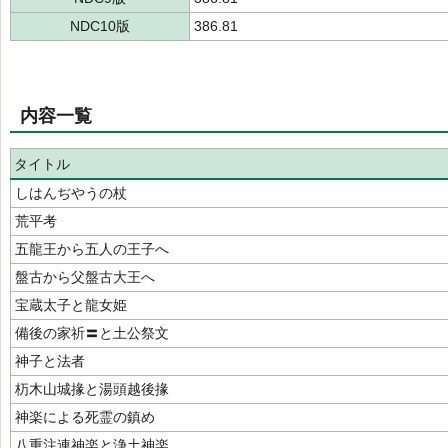
NDC10版
386.81
内容一覧
タイトル
しはんぢやうの杖
荒平考
五龍王から五人の王子へ
盤古から父盤古大王へ
宝蔵太子と龍女姫
備後の家祈〓と土公祭文
神子と法者
杤木山城掾と湯頭越後掾
神楽による死霊の鎮め
八重注連神楽と浄土神楽