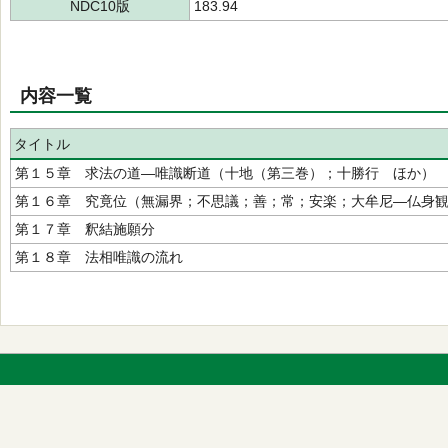
NDC10版
183.94
内容一覧
タイトル
第１５章 求法の道―唯識断道（十地（第三巻）；十勝行 ほか）
第１６章 究竟位（無漏界；不思議；善；常；安楽；大牟尼―仏身
第１７章 釈結施願分
第１８章 法相唯識の流れ