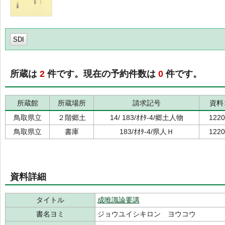
SDI
所蔵は
2
件です。現在の予約件数は
0
件です。
所蔵館
所蔵場所
請求記号
資料
鳥取県立
２階郷土
14/ 183/ｵｵﾀ-4/郷土人物
1220
鳥取県立
書庫
183/ｵｵﾀ-4/県人Ｈ
1220
資料詳細
タイトル
成唯識論要講
書名ヨミ
ジョウユイシキロン ヨウコウ