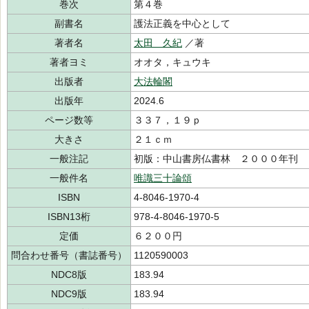
巻次
第４巻
副書名
護法正義を中心として
著者名
太田 久紀
／著
著者ヨミ
オオタ，キュウキ
出版者
大法輪閣
出版年
2024.6
ページ数等
３３７，１９ｐ
大きさ
２１ｃｍ
一般注記
初版：中山書房仏書林 ２０００年刊
一般件名
唯識三十論頌
ISBN
4-8046-1970-4
ISBN13桁
978-4-8046-1970-5
定価
６２００円
問合わせ番号（書誌番号）
1120590003
NDC8版
183.94
NDC9版
183.94