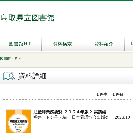
鳥取県立図書館
図書館ＨＰ
資料検索
資料紹介
図書館ＨＰ
>
資料詳細
1 件中、 1 件目
助産師業務要覧 ２０２４年版２ 実践編
福井 トシ子／編 -- 日本看護協会出版会 -- 2023.10 -- 