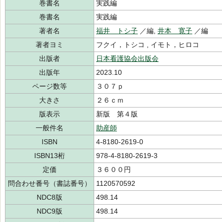
巻書名
実践編
巻書名
実践編
著者名
福井 トシ子
／編,
井本 寛子
／編
著者ヨミ
フクイ，トシコ , イモト，ヒロコ
出版者
日本看護協会出版会
出版年
2023.10
ページ数等
３０７ｐ
大きさ
２６ｃｍ
版表示
新版 第４版
一般件名
助産師
ISBN
4-8180-2619-0
ISBN13桁
978-4-8180-2619-3
定価
３６００円
問合わせ番号（書誌番号）
1120570592
NDC8版
498.14
NDC9版
498.14