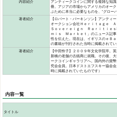
内容紹介
アンティークコインに関する複雑な知識
冊。アジアの市場からアメリカのオーク
ぶために本当に必要なものを、“グロー
著者紹介
【ロバート・パーキンソン】アンティー
オークション会社Ｈｅｒｉｔａｇｅ Ａ
Ｓｏｖｅｒｅｉｇｎ Ｒａｒｉｔｉｅｓ
ｍｉｓ Ｍａｒｋｅｔ」のニュース記事
性を伝えた。現在は、イギリスのｅＢａ
の書籍が刊行された当時に掲載されて
著者紹介
【中田怜子】２００９年文化学院卒。英
新橋の老舗の古銭商に就職。その後、大
ークコインギャラリアへ。国内外の貨幣
究会会員。日本ドストエフスキー協会会
時に掲載されていたものです）
内容一覧
タイトル