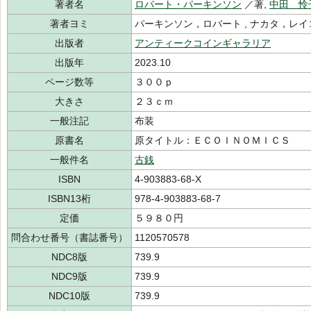
著者名
ロバート・パーキンソン
／著,
中田 怜
著者ヨミ
パーキンソン，ロバート , ナカタ，レ
出版者
アンティークコインギャラリア
出版年
2023.10
ページ数等
３００ｐ
大きさ
２３ｃｍ
一般注記
布装
原書名
原タイトル：ＥＣＯＩＮＯＭＩＣＳ
一般件名
古銭
ISBN
4-903883-68-X
ISBN13桁
978-4-903883-68-7
定価
５９８０円
問合わせ番号（書誌番号）
1120570578
NDC8版
739.9
NDC9版
739.9
NDC10版
739.9