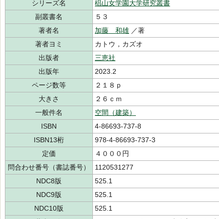
シリーズ名
椙山女学園大学研究叢書
副叢書名
５３
著者名
加藤 和雄
／著
著者ヨミ
カトウ，カズオ
出版者
三恵社
出版年
2023.2
ページ数等
２１８ｐ
大きさ
２６ｃｍ
一般件名
空間（建築）
ISBN
4-86693-737-8
ISBN13桁
978-4-86693-737-3
定価
４０００円
問合わせ番号（書誌番号）
1120531277
NDC8版
525.1
NDC9版
525.1
NDC10版
525.1