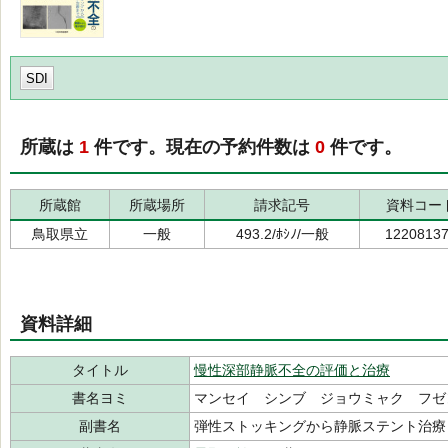
SDI
所蔵は
1
件です。現在の予約件数は
0
件です。
所蔵館
所蔵場所
請求記号
資料コー
鳥取県立
一般
493.2/ﾎｼﾉ/一般
1220813
資料詳細
タイトル
慢性深部静脈不全の評価と治療
書名ヨミ
マンセイ シンブ ジョウミャク フゼ
副書名
弾性ストッキングから静脈ステント治療