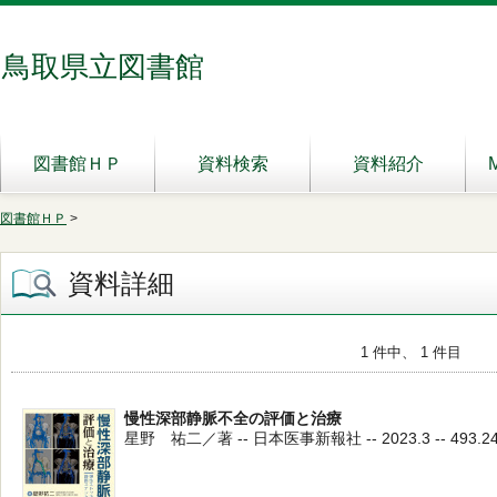
鳥取県立図書館
図書館ＨＰ
資料検索
資料紹介
図書館ＨＰ
>
資料詳細
1 件中、 1 件目
慢性深部静脈不全の評価と治療
星野 祐二／著 -- 日本医事新報社 -- 2023.3 -- 493.2