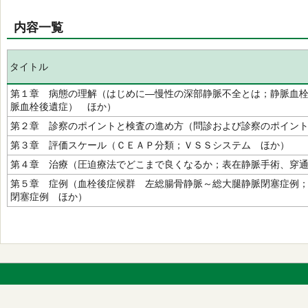
内容一覧
タイトル
第１章 病態の理解（はじめに―慢性の深部静脈不全とは；静脈血
脈血栓後遺症） ほか）
第２章 診察のポイントと検査の進め方（問診および診察のポイン
第３章 評価スケール（ＣＥＡＰ分類；ＶＳＳシステム ほか）
第４章 治療（圧迫療法でどこまで良くなるか；表在静脈手術、穿
第５章 症例（血栓後症候群 左総腸骨静脈～総大腿静脈閉塞症例
閉塞症例 ほか）