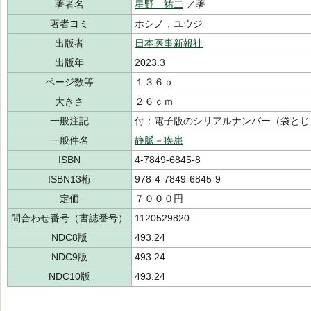
著者名
星野 祐二
／著
著者ヨミ
ホシノ，ユウジ
出版者
日本医事新報社
出版年
2023.3
ページ数等
１３６ｐ
大きさ
２６ｃｍ
一般注記
付：電子版のシリアルナンバー（袋とじ
一般件名
静脈－疾患
ISBN
4-7849-6845-8
ISBN13桁
978-4-7849-6845-9
定価
７０００円
問合わせ番号（書誌番号）
1120529820
NDC8版
493.24
NDC9版
493.24
NDC10版
493.24