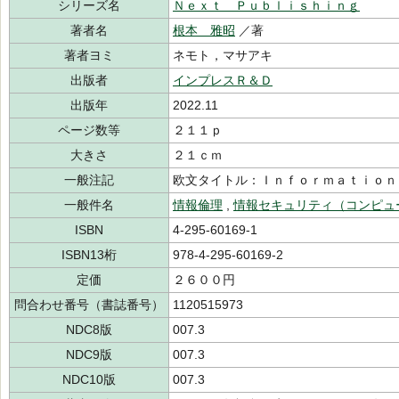
シリーズ名
Ｎｅｘｔ Ｐｕｂｌｉｓｈｉｎｇ
著者名
根本 雅昭
／著
著者ヨミ
ネモト，マサアキ
出版者
インプレスＲ＆Ｄ
出版年
2022.11
ページ数等
２１１ｐ
大きさ
２１ｃｍ
一般注記
欧文タイトル：Ｉｎｆｏｒｍａｔｉｏｎ
一般件名
情報倫理
,
情報セキュリティ（コンピュ
ISBN
4-295-60169-1
ISBN13桁
978-4-295-60169-2
定価
２６００円
問合わせ番号（書誌番号）
1120515973
NDC8版
007.3
NDC9版
007.3
NDC10版
007.3