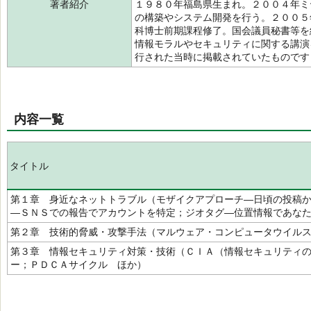
著者紹介
１９８０年福島県生まれ。２００４年ミ
の構築やシステム開発を行う。２００５
科博士前期課程修了。国会議員秘書等を
情報モラルやセキュリティに関する講演
行された当時に掲載されていたもので
内容一覧
タイトル
第１章 身近なネットトラブル（モザイクアプローチ―日頃の投稿
―ＳＮＳでの報告でアカウントを特定；ジオタグ―位置情報であな
第２章 技術的脅威・攻撃手法（マルウェア・コンピュータウイル
第３章 情報セキュリティ対策・技術（ＣＩＡ（情報セキュリティ
ー；ＰＤＣＡサイクル ほか）