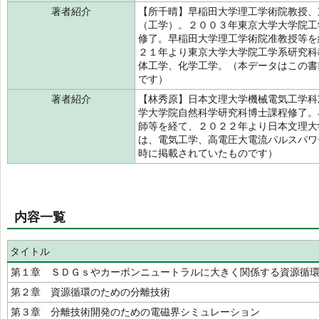
著者紹介
【所千晴】早稲田大学理工学術院教授、
（工学）。２００３年東京大学大学院工
修了。早稲田大学理工学術院准教授等を
２１年より東京大学大学院工学系研究科
体工学、化学工学。（本データはこの書
です）
著者紹介
【林秀原】日本文理大学機械電気工学科
学大学院自然科学研究科博士課程修了。
師等を経て、２０２２年より日本文理大
は、電気工学、高電圧大電流パルスパワ
時に掲載されていたものです）
内容一覧
タイトル
第１章 ＳＤＧｓやカーボンニュートラルに大きく関係する資源循
第２章 資源循環のための分離技術
第３章 分離技術開発のための電磁界シミュレーション