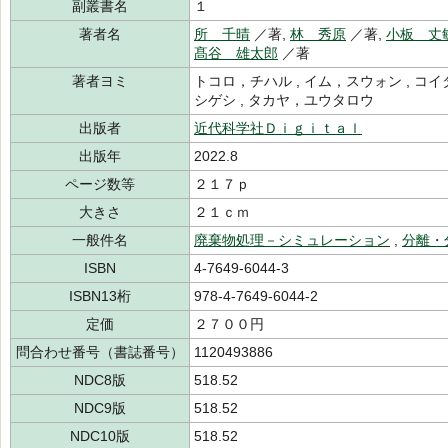
副叢書名
１
著者名
所 千晴
／著,
林 秀原
／著,
小板 丈
髙谷 雄太郎
／著
著者ヨミ
トコロ，チハル , イム，スウォン , コイ
シゲシ , タカヤ，ユウタロウ
出版者
近代科学社Ｄｉｇｉｔａｌ
出版年
2022.8
ページ数等
２１７ｐ
大きさ
２１ｃｍ
一般件名
廃棄物処理－シミュレーション
,
分離・
ISBN
4-7649-6044-3
ISBN13桁
978-4-7649-6044-2
定価
２７００円
問合わせ番号（書誌番号）
1120493886
NDC8版
518.52
NDC9版
518.52
NDC10版
518.52