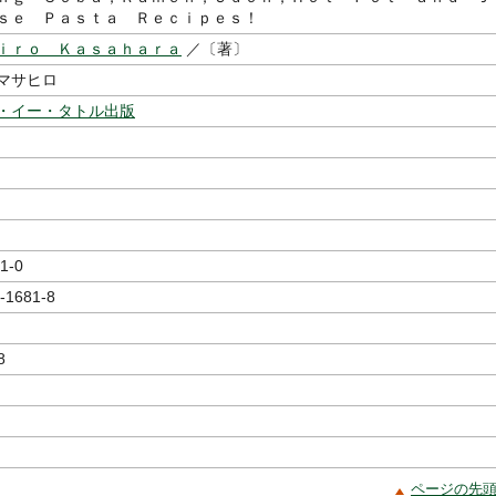
ｓｅ Ｐａｓｔａ Ｒｅｃｉｐｅｓ！
ｉｒｏ Ｋａｓａｈａｒａ
／〔著〕
，マサヒロ
・イー・タトル出版
1-0
-1681-8
8
ページの先