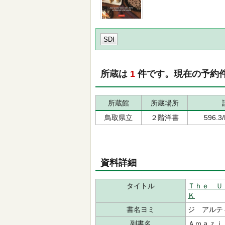
SDI
所蔵は
1
件です。現在の予約
所蔵館
所蔵場所
鳥取県立
２階洋書
596.
資料詳細
タイトル
Ｔｈｅ Ｕ
Ｋ
書名ヨミ
ジ アルテ
副書名
Ａｍａｚｉ