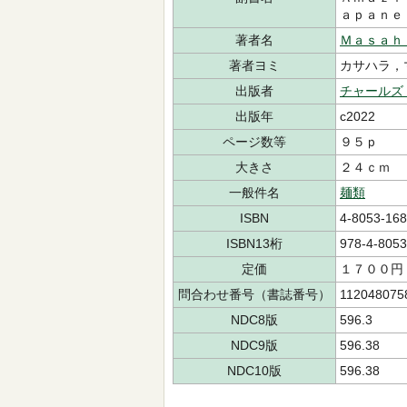
ａｐａｎｅ
著者名
Ｍａｓａｈ
著者ヨミ
カサハラ
出版者
チャールズ
出版年
c2022
ページ数等
９５ｐ
大きさ
２４ｃｍ
一般件名
麺類
ISBN
4-8053-168
ISBN13桁
978-4-8053
定価
１７００円
問合わせ番号（書誌番号）
112048075
NDC8版
596.3
NDC9版
596.38
NDC10版
596.38