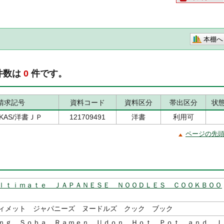
本棚へ
件数は
0
件です。
請求記号
資料コード
資料区分
帯出区分
状
3/KAS/洋書ＪＰ
121709491
洋書
利用可
ページの先
ｌｔｉｍａｔｅ ＪＡＰＡＮＥＳＥ ＮＯＯＤＬＥＳ ＣＯＯＫＢＯＯ
ィメット ジャパニーズ ヌードルズ クック ブック
ｎｇ Ｓｏｂａ，Ｒａｍｅｎ，Ｕｄｏｎ，Ｈｏｔ Ｐｏｔ ａｎｄ Ｊ