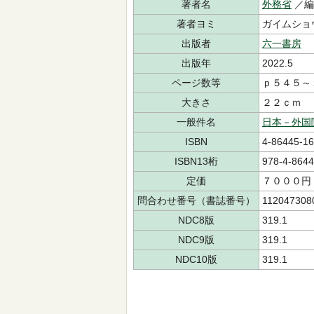
著者名
外務省
／
著者ヨミ
ガイムシ
出版者
六一書房
出版年
2022.5
ページ数等
ｐ５４５～
大きさ
２２ｃｍ
一般件名
日本－外国
ISBN
4-86445-16
ISBN13桁
978-4-8644
定価
７０００円
問合わせ番号（書誌番号）
112047308
NDC8版
319.1
NDC9版
319.1
NDC10版
319.1