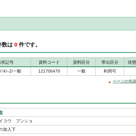
件数は
0
件です。
請求記号
資料コード
資料区分
帯出区分
状
1/ﾆﾎﾝ-2/一般
121706470
一般
利用可
ページの先
書
イコウ ブンショ
の加入下