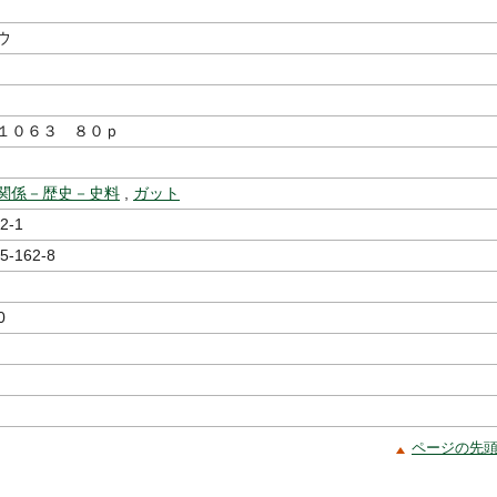
編
ョウ
１０６３ ８０ｐ
関係－歴史－史料
,
ガット
2-1
5-162-8
0
ページの先