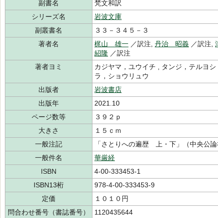
副書名
梵文和訳
シリーズ名
岩波文庫
副叢書名
３３－３４５－３
著者名
梶山 雄一
／訳注,
丹治 昭義
／訳注,
紹隆
／訳注
著者ヨミ
カジヤマ，ユウイチ , タンジ，テルヨシ ,
ラ，ショウリュウ
出版者
岩波書店
出版年
2021.10
ページ数等
３９２ｐ
大きさ
１５ｃｍ
一般注記
「さとりへの遍歴 上・下」（中央公論
一般件名
華厳経
ISBN
4-00-333453-1
ISBN13桁
978-4-00-333453-9
定価
１０１０円
問合わせ番号（書誌番号）
1120435644