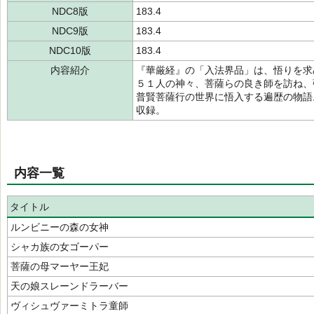
NDC8版
183.4
NDC9版
183.4
NDC10版
183.4
内容紹介
『華厳経』の「入法界品」は、悟りを求
５１人の神々、菩薩らの良き師を訪ね、
普賢菩薩行の世界に悟入する遍歴の物語
収録。
内容一覧
タイトル
ルンビニーの森の女神
シャカ族の女ゴーパー
菩薩の母マーヤー王妃
天の娘スレーンドラーバー
ヴィシュヴァーミトラ童師