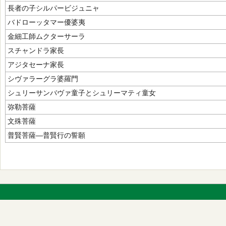
長者の子シルパービジュニャ
バドローッタマー優婆夷
金細工師ムクターサーラ
スチャンドラ家長
アジタセーナ家長
シヴァラーグラ婆羅門
シュリーサンバヴァ童子とシュリーマティ童女
弥勒菩薩
文殊菩薩
普賢菩薩―普賢行の誓願