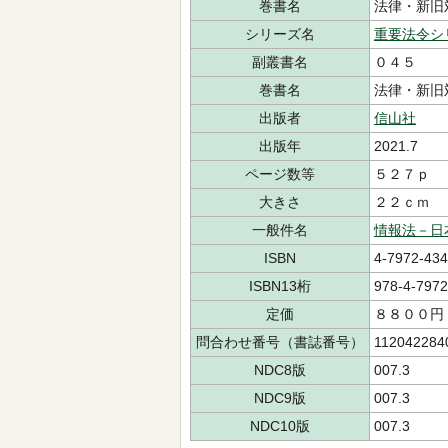
巻書名
法律・新旧
シリーズ名
重要法令シ
副叢書名
０４５
巻書名
法律・新旧
出版者
信山社
出版年
2021.7
ページ数等
５２７ｐ
大きさ
２２ｃｍ
一般件名
情報法－日
ISBN
4-7972-434
ISBN13桁
978-4-7972
定価
８８００円
問合わせ番号（書誌番号）
112042284
NDC8版
007.3
NDC9版
007.3
NDC10版
007.3