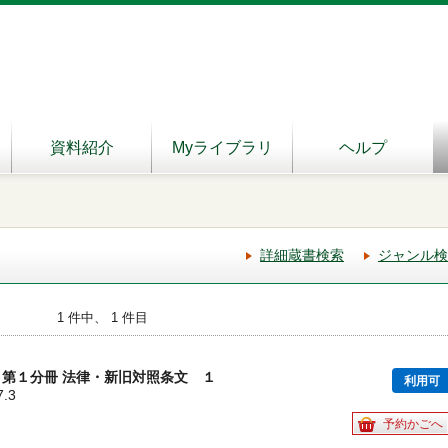
資料紹介
Myライブラリ
ヘルプ
詳細蔵書検索
ジャンル検
1 件中、 1 件目
 第１分冊 法律・新旧対照条文 １
利用可
7.3
予約かごへ