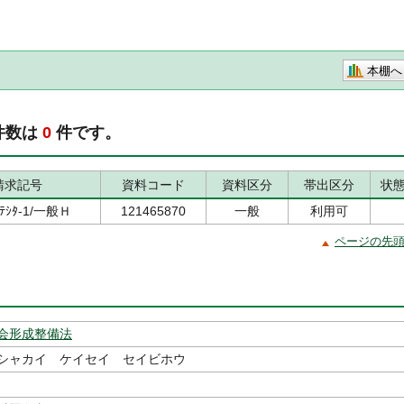
本棚へ
件数は
0
件です。
請求記号
資料コード
資料区分
帯出区分
状
/ﾃｼﾀ-1/一般Ｈ
121465870
一般
利用可
ページの先
会形成整備法
シャカイ ケイセイ セイビホウ