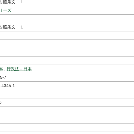
対照条文 １
リーズ
対照条文 １
本
,
行政法－日本
5-7
-4345-1
0