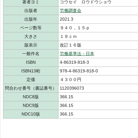
著者ヨミ
コウセイ ロウドウショウ
出版者
労働調査会
出版年
2021.3
ページ数等
９４０，１５ｐ
大きさ
１９ｃｍ
版表示
改訂１６版
一般件名
労働基準法－日本
ISBN
4-86319-818-3
ISBN13桁
978-4-86319-818-0
定価
４３００円
問合わせ番号（書誌番号）
1120396073
NDC8版
366.15
NDC9版
366.15
NDC10版
366.15