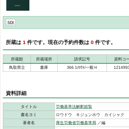
SDI
所蔵は
1
件です。現在の予約件数は
0
件です。
所蔵館
所蔵場所
請求記号
資料コ
鳥取県立
書庫
366.1/ﾛｳﾄ/一般Ｈ
121499
資料詳細
タイトル
労働基準法解釈総覧
書名ヨミ
ロウドウ キジュンホウ カイシャク 
著者名
厚生労働省労働基準局
／編