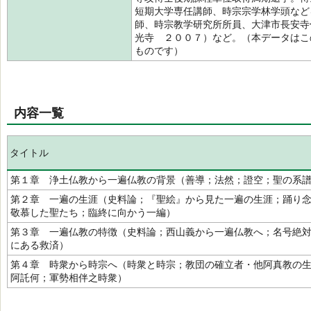
短期大学専任講師、時宗宗学林学頭など
師、時宗教学研究所所員、大津市長安寺
光寺 ２００７）など。（本データはこ
ものです）
内容一覧
タイトル
第１章 浄土仏教から一遍仏教の背景（善導；法然；證空；聖の系
第２章 一遍の生涯（史料論；『聖絵』から見た一遍の生涯；踊り
敬慕した聖たち；臨終に向かう一編）
第３章 一遍仏教の特徴（史料論；西山義から一遍仏教へ；名号絶
にある救済）
第４章 時衆から時宗へ（時衆と時宗；教団の確立者・他阿真教の
阿託何；軍勢相伴之時衆）