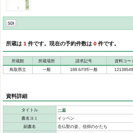
SDI
所蔵は
1
件です。現在の予約件数は
0
件です。
所蔵館
所蔵場所
請求記号
資料コー
鳥取県立
一般
188.6/ﾅｶｻ/一般
1213854
資料詳細
タイトル
一遍
書名ヨミ
イッペン
副書名
念仏聖の姿、信仰のかたち