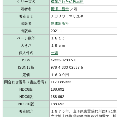
シリーズ名
構築された仏教思想
著者名
長澤 昌幸
／著
著者ヨミ
ナガサワ，マサユキ
出版者
佼成出版社
出版年
2021.1
ページ数等
１８１ｐ
大きさ
１９ｃｍ
個人件名
一遍
ISBN
4-333-02837-X
ISBN13桁
978-4-333-02837-5
定価
１６００円
問合わせ番号（書誌番号）
1120385333
NDC8版
188.692
NDC9版
188.692
NDC10版
188.692
著者紹介
１９７５年、山形県東置賜郡川西町に生
専攻博士後期課程単位取得満期退学。博