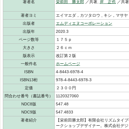
著者名
栄前田 勝太郎
／共著,
岸 正也
／共著
著者ヨミ
エイマエダ，カツタロウ , キシ，マサヤ 
出版者
エムディエヌコーポレーション
出版年
2020.3
ページ数等
１７５ｐ
大きさ
２６ｃｍ
版表示
改訂第２版
一般件名
ホームページ
ISBN
4-8443-6978-4
ISBN13桁
978-4-8443-6978-3
定価
２３００円
問合わせ番号（書誌番号）
1120327060
NDC8版
547.48
NDC9版
547.4833
著者紹介
【栄前田勝太郎】有限会社リズムタイプ
ークショップデザイナー。株式会社デジ