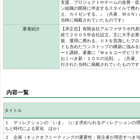
支援、プロジェクトやチームの改善・促
ン組織の開発に伴走するスタイルで携わ
え、カイゼンする。』（共著、ＭｄＮ）
当時に掲載されていたものです）
著者紹介
【岸正也】有限会社アルファサラボ代表
経て２００５年会社設立。主に大手企業
築、運用に携わる。ＵＸを意識したフロ
ドも含めたワンストップの構築に強みを
ート講師。著書に『Ｗｅｂユーザビリテ
おくべき新・１００の法則。』（共著、
行された当時に掲載されていたもので
内容一覧
タイトル
１ ディレクションの「いま」（いま求められるディレクションの
ちと時代による変化 ほか）
２ 企画（キックオフミーティングの重要性；発注者が用意すべき