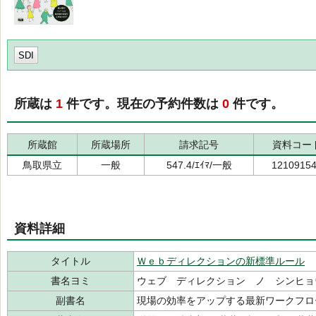
SDI
所蔵は
1
件です。現在の予約件数は
0
件です。
所蔵館
所蔵場所
請求記号
資料コー
鳥取県立
一般
547.4/ｴｲﾏ/一般
1210915
資料詳細
タイトル
Ｗｅｂディレクションの新標準ルール
書名ヨミ
ウェブ ディレクション ノ シンヒョ
副書名
現場の効率をアップする最新ワークフロ