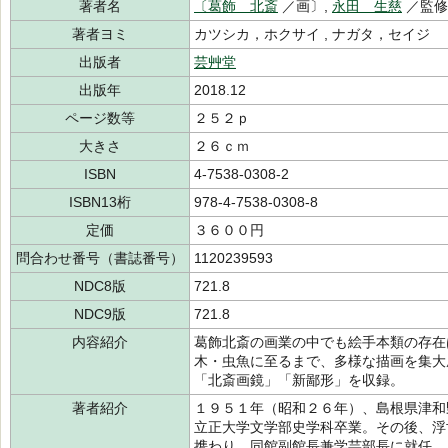
著者名
〔葛飾 北斎
／画〕,
永田 生慈
／監
著者ヨミ
カツシカ，ホクサイ , ナガタ，セイジ
出版者
芸艸堂
出版年
2018.12
ページ数等
２５２ｐ
大きさ
２６ｃｍ
ISBN
4-7538-0308-2
ISBN13桁
978-4-7538-0308-8
定価
３６００円
問合わせ番号（書誌番号）
1120239593
NDC8版
721.8
NDC9版
721.8
内容紹介
葛飾北斎の画業の中でも絵手本類の存在
木・虫魚に至るまで、多様な描画を集大
「北斎画鏡」「新鄙形」を収録。
著者紹介
１９５１年（昭和２６年）、島根県津和
立正大学文学部史学科卒業。その後、浮
携わり、同館副館長兼学芸部長に就任。