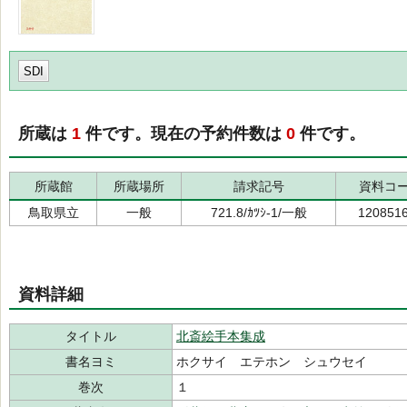
SDI
所蔵は
1
件です。現在の予約件数は
0
件です。
所蔵館
所蔵場所
請求記号
資料コ
鳥取県立
一般
721.8/ｶﾂｼ-1/一般
120851
資料詳細
タイトル
北斎絵手本集成
書名ヨミ
ホクサイ エテホン シュウセイ
巻次
１