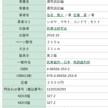
巻書名
通常訴訟編
巻書名
通常訴訟編
著者名
塩谷 雅人
／著,
近藤 基
／著
著者ヨミ
シオヤ，マサト , コンドウ，モトイ
出版者
民事法研究会
出版年
2018.10
ページ数等
２１０ｐ
大きさ
２１ｃｍ
版表示
第２版
一般件名
民事裁判－日本
,
簡易裁判所
ISBN
4-86556-253-2
ISBN13桁
978-4-86556-253-8
定価
２５００円
問合わせ番号（書誌番号）
1120226293
NDC8版
327.2
NDC9版
327.2