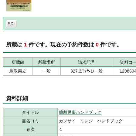
SDI
所蔵は
1
件です。現在の予約件数は
0
件です。
所蔵館
所蔵場所
請求記号
資料コ
鳥取県立
一般
327.2/ｼｵﾔ-1/一般
120869
資料詳細
タイトル
簡裁民事ハンドブック
書名ヨミ
カンサイ ミンジ ハンドブック
巻次
１