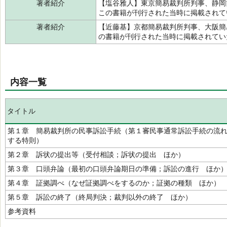
著者紹介
【塩谷雅人】東京簡易裁判所判事、静岡
この書籍が刊行された当時に掲載され
著者紹介
【近藤基】京都簡易裁判所判事、大阪簡
の書籍が刊行された当時に掲載されて
内容一覧
タイトル
第１章 簡易裁判所の民事訴訟手続（第１審民事通常訴訟手続の流
する特則）
第２章 訴状の提出等（受付相談；訴状の提出 ほか）
第３章 口頭弁論（最初の口頭弁論期日の準備；訴訟の進行 ほか
第４章 証拠調べ（なぜ証拠調べをするのか；証拠の種類 ほか）
第５章 訴訟の終了（終局判決；裁判以外の終了 ほか）
参考資料