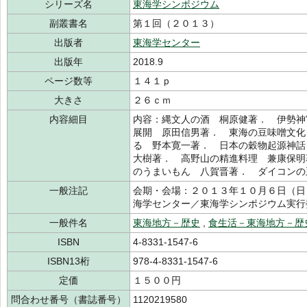
シリーズ名
東海学シンポジウム
副叢書名
第１回（２０１３）
出版者
東海学センター
出版年
2018.9
ページ数等
１４１ｐ
大きさ
２６ｃｍ
内容細目
内容：縄文人の酒 桐原健著． 伊勢神
展開 原田信男著． 東海の豆味噌文化
る 野本寛一著． 日本の穀物起源神話
大樹著． 高野山の精進料理 兼康保明
のうまいもん 八賀晋著． ダイコンの
一般注記
会期・会場：２０１３年１０月６日（日
海学センター／東海学シンポジウム実行
一般件名
東海地方－歴史
,
食生活－東海地方－歴
ISBN
4-8331-1547-6
ISBN13桁
978-4-8331-1547-6
定価
１５００円
問合わせ番号（書誌番号）
1120219580