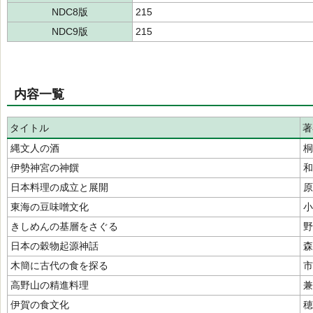
NDC8版
215
NDC9版
215
内容一覧
タイトル
著
縄文人の酒
桐
伊勢神宮の神饌
和
日本料理の成立と展開
原
東海の豆味噌文化
小
きしめんの基層をさぐる
野
日本の穀物起源神話
森
木簡に古代の食を探る
市
高野山の精進料理
兼
伊賀の食文化
穂