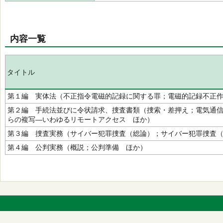
内容一覧
タイトル
第１編 実体法（不正指令電磁的記録に関する罪；電磁的記録不正
第２編 手続法並びに令状請求、捜査書類（捜索・差押え；電気通
らの複写―いわゆるリモートアクセス ほか）
第３編 捜査実務（サイバー犯罪捜査（総論）；サイバー犯罪捜査
第４編 公判実務（概説；公判準備 ほか）