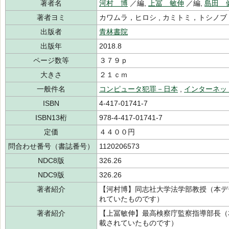
著者名
河村 博
／編,
上冨 敏伸
／編,
島田 
著者ヨミ
カワムラ，ヒロシ , カミトミ，トシノブ
出版者
青林書院
出版年
2018.8
ページ数等
３７９ｐ
大きさ
２１ｃｍ
一般件名
コンピュータ犯罪－日本
,
インターネッ
ISBN
4-417-01741-7
ISBN13桁
978-4-417-01741-7
定価
４４００円
問合わせ番号（書誌番号）
1120206573
NDC8版
326.26
NDC9版
326.26
著者紹介
【河村博】同志社大学法学部教授（本デ
れていたものです）
著者紹介
【上冨敏伸】最高検察庁監察指導部長（
載されていたものです）