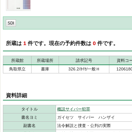
SDI
所蔵は
1
件です。現在の予約件数は
0
件です。
所蔵館
所蔵場所
請求記号
資料コ
鳥取県立
書庫
326.2/ｶｲｾ/一般Ｈ
120618
資料詳細
タイトル
概説サイバー犯罪
書名ヨミ
ガイセツ サイバー ハンザイ
副書名
法令解説と捜査・公判の実際