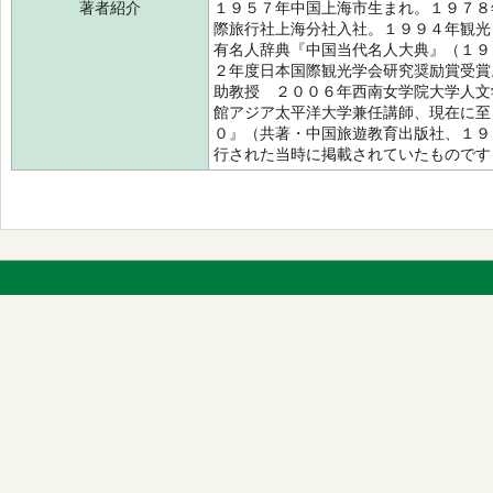
著者紹介
１９５７年中国上海市生まれ。１９７８
際旅行社上海分社入社。１９９４年観光
有名人辞典『中国当代名人大典』（１９
２年度日本国際観光学会研究奨励賞受賞
助教授 ２００６年西南女学院大学人文
館アジア太平洋大学兼任講師、現在に至
０』（共著・中国旅遊教育出版社、１９
行された当時に掲載されていたもので