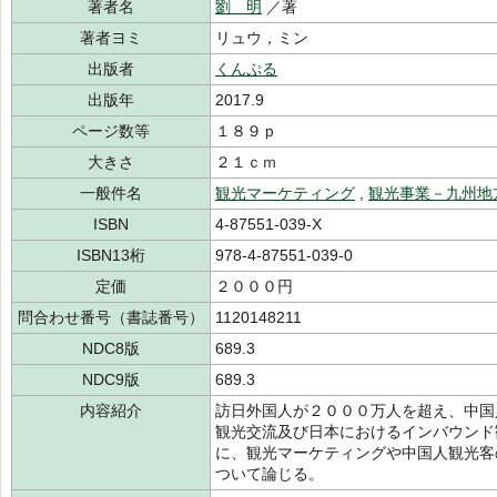
著者名
劉 明
／著
著者ヨミ
リュウ，ミン
出版者
くんぷる
出版年
2017.9
ページ数等
１８９ｐ
大きさ
２１ｃｍ
一般件名
観光マーケティング
,
観光事業－九州地
ISBN
4-87551-039-X
ISBN13桁
978-4-87551-039-0
定価
２０００円
問合わせ番号（書誌番号）
1120148211
NDC8版
689.3
NDC9版
689.3
内容紹介
訪日外国人が２０００万人を超え、中国
観光交流及び日本におけるインバウンド
に、観光マーケティングや中国人観光客
ついて論じる。