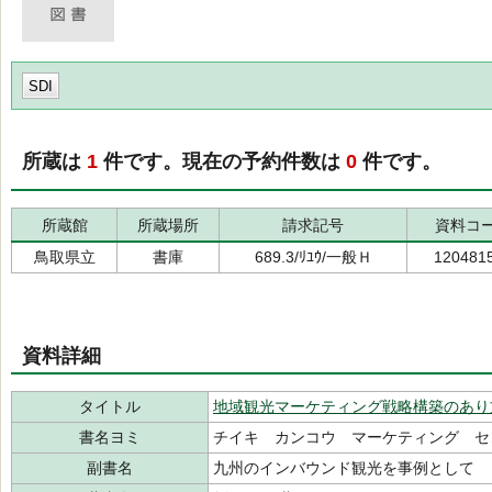
SDI
所蔵は
1
件です。現在の予約件数は
0
件です。
所蔵館
所蔵場所
請求記号
資料コ
鳥取県立
書庫
689.3/ﾘﾕｳ/一般Ｈ
120481
資料詳細
タイトル
地域観光マーケティング戦略構築のあり
書名ヨミ
チイキ カンコウ マーケティング セ
副書名
九州のインバウンド観光を事例として