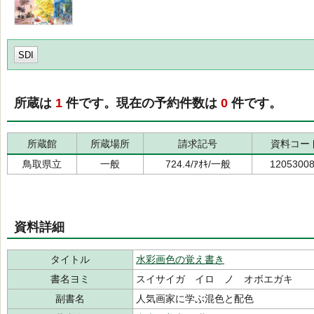
SDI
所蔵は
1
件です。現在の予約件数は
0
件です。
所蔵館
所蔵場所
請求記号
資料コー
鳥取県立
一般
724.4/ｱｵｷ/一般
1205300
資料詳細
タイトル
水彩画色の覚え書き
書名ヨミ
スイサイガ イロ ノ オボエガキ
副書名
人気画家に学ぶ混色と配色