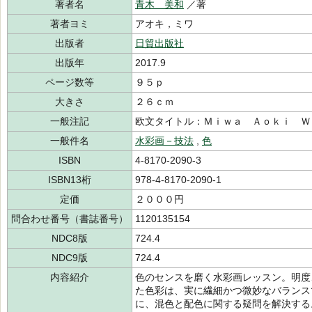
著者名
青木 美和
／著
著者ヨミ
アオキ，ミワ
出版者
日貿出版社
出版年
2017.9
ページ数等
９５ｐ
大きさ
２６ｃｍ
一般注記
欧文タイトル：Ｍｉｗａ Ａｏｋｉ Ｗ
一般件名
水彩画－技法
,
色
ISBN
4-8170-2090-3
ISBN13桁
978-4-8170-2090-1
定価
２０００円
問合わせ番号（書誌番号）
1120135154
NDC8版
724.4
NDC9版
724.4
内容紹介
色のセンスを磨く水彩画レッスン。明度
た色彩は、実に繊細かつ微妙なバランス
に、混色と配色に関する疑問を解決する