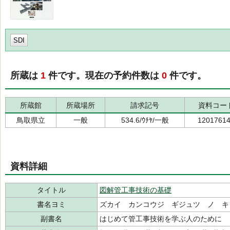
SDI
所蔵は
1
件です。現在の予約件数は
0
件です。
所蔵館
所蔵場所
請求記号
資料コー
鳥取県立
一般
534.6/ｳﾁﾔ/一般
1201761
資料詳細
タイトル
図解管工事技術の基礎
書名ヨミ
ズカイ カンコウジ ギジュツ ノ キ
副書名
はじめて管工事技術を学ぶ人のために