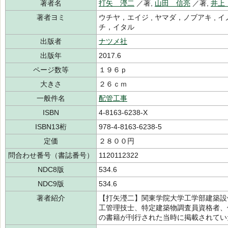
著者名
打矢 瀅二
／著,
山田 信亮
／著,
井上
著者ヨミ
ウチヤ，エイジ , ヤマダ，ノブアキ , イ
チ，イタル
出版者
ナツメ社
出版年
2017.6
ページ数等
１９６ｐ
大きさ
２６ｃｍ
一般件名
配管工事
ISBN
4-8163-6238-X
ISBN13桁
978-4-8163-6238-5
定価
２８００円
問合わせ番号（書誌番号）
1120112322
NDC8版
534.6
NDC9版
534.6
著者紹介
【打矢瀅二】関東学院大学工学部建築設
工管理技士、特定建築物調査員資格者、
の書籍が刊行された当時に掲載されて