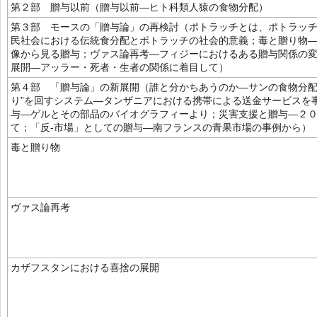
第２部 贈与以前（贈与以前―ヒト科類人猿の食物分配）
第３部 モースの「贈与論」の再検討（ポトラッチとは、ポトラッ
民社会における伝統食分配とポトラッチの社会的意義；毒と贈り物
像から見る贈与；ヴァス論再考―フィジーにおけるある贈与関係の
展開―アッラー・死者・生者の関係に着目して）
第４部 「贈与論」の新展開（誰と分かちあうのか―サンの食物分配
り”を回すシステム―タンザニアにおける携帯による送金サービスを
与―ゲルとその部品のバイオグラフィーより；災害支援と贈与―２
て；「反‐市場」としての贈与―南フランスの青果市場の事例から）
毒と贈り物
ヴァス論再考
カザフスタンにおける喜捨の展開