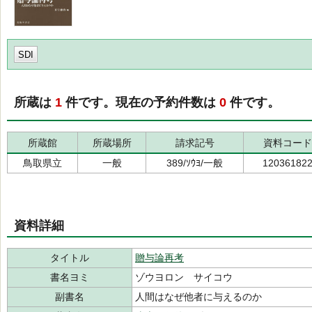
SDI
所蔵は
1
件です。現在の予約件数は
0
件です。
所蔵館
所蔵場所
請求記号
資料コード
鳥取県立
一般
389/ｿｳﾖ/一般
12036182
資料詳細
タイトル
贈与論再考
書名ヨミ
ゾウヨロン サイコウ
副書名
人間はなぜ他者に与えるのか