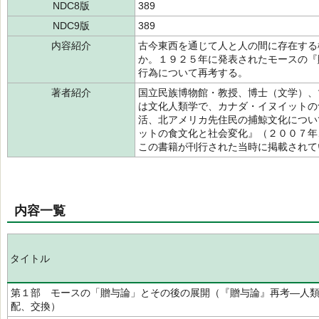
NDC8版
389
NDC9版
389
内容紹介
古今東西を通じて人と人の間に存在する
か。１９２５年に発表されたモースの『
行為について再考する。
著者紹介
国立民族博物館・教授、博士（文学）、
は文化人類学で、カナダ・イヌイットの
活、北アメリカ先住民の捕鯨文化につい
ットの食文化と社会変化』（２００７年
この書籍が刊行された当時に掲載され
内容一覧
タイトル
第１部 モースの「贈与論」とその後の展開（『贈与論』再考―人
配、交換）