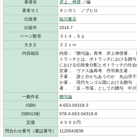
著者名
岸上 伸啓
／編
著者ヨミ
キシガミ ノブヒロ
出版者
臨川書店
出版年
2016.7
ページ数等
３１４，６ｐ
大きさ
２２ｃｍ
内容細目
内容：『贈与論』再考 岸上伸啓著． 
トラッチとは、ポトラッチにおける贈与
における伝統食分配とポトラッチの社会
宏著． ヴァス論再考 丹羽典生著． 
子著． 誰と分かちあうのか 丸山淳子
か著． 現代モンゴル国における贈与 
著． 「反－市場」としての贈与 中川
一般件名
贈与論
ISBN
4-653-04318-3
ISBN13桁
978-4-653-04318-8
定価
４５００円
問合わせ番号（書誌番号）
1120043838