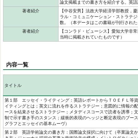
論文掲載までの書き方を紹介する。英語
著者紹介
【中谷安男】法政大学経済学部教授，慶
ラル・コミュニケーション・ストラテジ
数。（本データはこの書籍が刊行され
著者紹介
【コンラド・ビューシス】愛知大学非常
当時に掲載されていたものです）
内容一覧
タイトル
第１部 エッセイ・ライティング：英語レポートからＴＯＥＦＬ等
イティングとは；英文に流れを作るストラテジー；意図的に情報の
ースを結束させるストラテジー；メタディスコースで読者を誘導；
制で示す書き手のスタンス；緩衝的表現のヘッジと断定表現のブー
グラフとエッセイの基本ムーヴ）
第２部 英語学術論文の書き方：国際論文採択に向けて（卒業論文