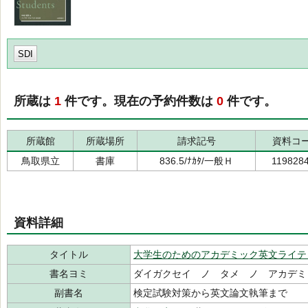
SDI
所蔵は
1
件です。現在の予約件数は
0
件です。
所蔵館
所蔵場所
請求記号
資料コ
鳥取県立
書庫
836.5/ﾅｶﾀ/一般Ｈ
119828
資料詳細
タイトル
大学生のためのアカデミック英文ライテ
書名ヨミ
ダイガクセイ ノ タメ ノ アカデミ
副書名
検定試験対策から英文論文執筆まで