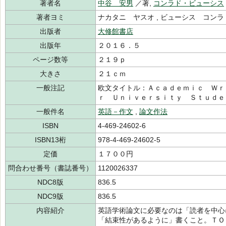
著者名
中谷 安男
／著,
コンラド・ビューシス
著者ヨミ
ナカタニ ヤスオ , ビューシス コン
出版者
大修館書店
出版年
２０１６．５
ページ数等
２１９ｐ
大きさ
２１ｃｍ
一般注記
欧文タイトル：Ａｃａｄｅｍｉｃ Ｗｒ
ｒ Ｕｎｉｖｅｒｓｉｔｙ Ｓｔｕｄｅ
一般件名
英語－作文
,
論文作法
ISBN
4-469-24602-6
ISBN13桁
978-4-469-24602-5
定価
１７００円
問合わせ番号（書誌番号）
1120026337
NDC8版
836.5
NDC9版
836.5
内容紹介
英語学術論文に必要なのは「読者を中心
「結束性があるように」書くこと。ＴＯ