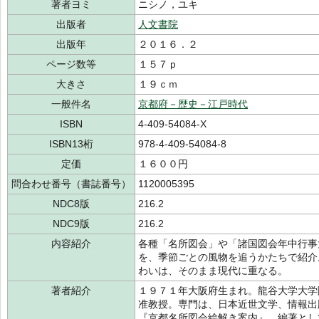
著者ヨミ
ニシノ，ユキ
出版者
人文書院
出版年
２０１６．２
ページ数等
１５７ｐ
大きさ
１９ｃｍ
一般件名
京都府－歴史－江戸時代
ISBN
4-409-54084-X
ISBN13桁
978-4-409-54084-8
定価
１６００円
問合わせ番号（書誌番号）
1120005395
NDC8版
216.2
NDC9版
216.2
内容紹介
各種「名所図会」や「諸国図会年中行事
を、季節ごとの風物を追うかたちで紹介
わいは、そのまま現代に重なる。
著者紹介
１９７１年大阪府生まれ。龍谷大学大学
准教授。専門は、日本近世文学、情報出
『京都名所図会絵解き案内』、編著とし