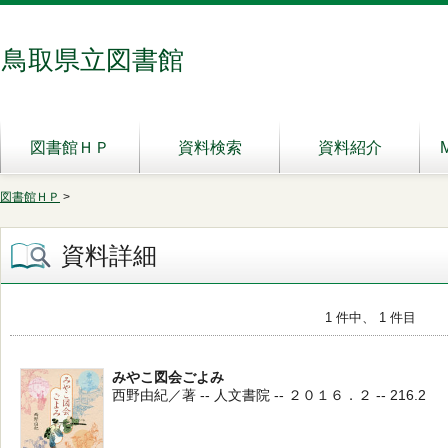
鳥取県立図書館
図書館ＨＰ
資料検索
資料紹介
図書館ＨＰ
>
資料詳細
1 件中、 1 件目
みやこ図会ごよみ
西野由紀／著 -- 人文書院 -- ２０１６．２ -- 216.2