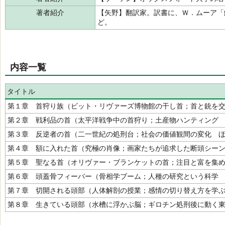
著者紹介
【矢野】翻訳家。訳書に、Ｗ．ムーア「
ど。
内容一覧
タイトル
第１章 首狩り族（ビット・リヴァーズ博物館の干し首；首と銃を
第２章 戦利品の首（太平洋戦争中の首狩り；土産物ハンティング
第３章 反逆者の首（二一世紀の処刑台；社会の価値観間の変化 
第４章 額に入れた首（究極の肖像；画家たちが追求した断頭シー
第５章 聖なる首（オリヴァー・ブランケットの首；注目と富を集
第６章 頭蓋骨フィーバー（骨相学ブーム；人種の研究という科学
第７章 切開される頭部（人体解剖の授業；感情の切り替え方を学
第８章 生きている頭部（水槽に浮かぶ脳；ギロチン処刑後に動く