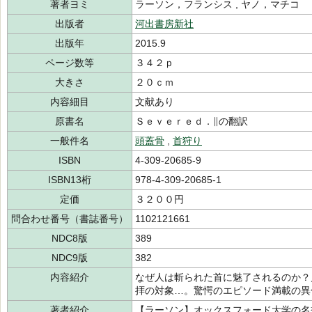
著者ヨミ
ラーソン，フランシス , ヤノ，マチコ
出版者
河出書房新社
出版年
2015.9
ページ数等
３４２ｐ
大きさ
２０ｃｍ
内容細目
文献あり
原書名
Ｓｅｖｅｒｅｄ．∥の翻訳
一般件名
頭蓋骨
,
首狩り
ISBN
4-309-20685-9
ISBN13桁
978-4-309-20685-1
定価
３２００円
問合わせ番号（書誌番号）
1102121661
NDC8版
389
NDC9版
382
内容紹介
なぜ人は斬られた首に魅了されるのか？
拝の対象…。驚愕のエピソード満載の異
著者紹介
【ラーソン】オックスフォード大学の