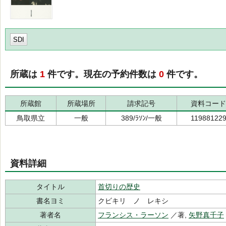
SDI
所蔵は
1
件です。現在の予約件数は
0
件です。
所蔵館
所蔵場所
請求記号
資料コード
鳥取県立
一般
389/ﾗｿﾝ/一般
11988122
資料詳細
タイトル
首切りの歴史
書名ヨミ
クビキリ ノ レキシ
著者名
フランシス・ラーソン
／著,
矢野真千子