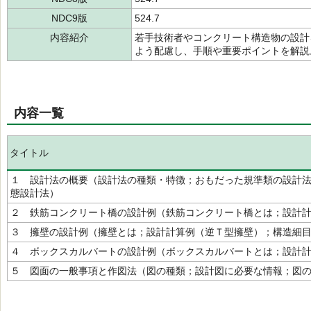
NDC9版
524.7
内容紹介
若手技術者やコンクリート構造物の設計
よう配慮し、手順や重要ポイントを解説
内容一覧
タイトル
１ 設計法の概要（設計法の種類・特徴；おもだった規準類の設計
態設計法）
２ 鉄筋コンクリート橋の設計例（鉄筋コンクリート橋とは；設計
３ 擁壁の設計例（擁壁とは；設計計算例（逆Ｔ型擁壁）；構造細
４ ボックスカルバートの設計例（ボックスカルバートとは；設計
５ 図面の一般事項と作図法（図の種類；設計図に必要な情報；図