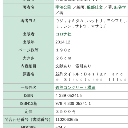
著者名
宇治公隆
／編著,
服部佳文
／著,
細谷学
／著
著者ヨミ
ウジ，キミタカ , ハットリ，ヨシフミ , 
ミ，シン , サトウ，マサミチ
出版者
コロナ社
出版年
2014.12
ページ数等
１９０ｐ
大きさ
２６ｃｍ
内容細目
文献あり 索引あり
原書名
並列タイトル：Ｄｅｓｉｇｎ ａｎｄ 
ｅ Ｓｔｒｕｃｔｕｒｅｓ Ｉｌｌｕｓ
一般件名
鉄筋コンクリート構造
ISBN
4-339-05241-8
ISBN13桁
978-4-339-05241-1
定価
３５００円
問合わせ番号（書誌番号）
1102063685
NDC8版
524.7