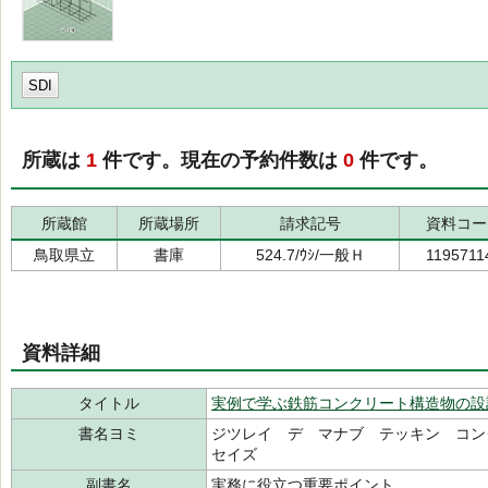
SDI
所蔵は
1
件です。現在の予約件数は
0
件です。
所蔵館
所蔵場所
請求記号
資料コー
鳥取県立
書庫
524.7/ｳｼ/一般Ｈ
1195711
資料詳細
タイトル
実例で学ぶ鉄筋コンクリート構造物の設
書名ヨミ
ジツレイ デ マナブ テッキン コ
セイズ
副書名
実務に役立つ重要ポイント