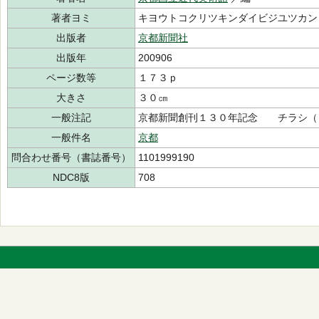
著者ヨミ
キヨウトコクリツキンダイビジユツカ
出版者
京都新聞社
出版年
200906
ページ数等
１７３ｐ
大きさ
３０㎝
一般注記
京都新聞創刊１３０年記念 チラシ（
一般件名
京都
問合わせ番号（書誌番号）
1101999190
NDC8版
708