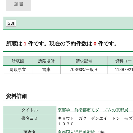
SDI
所蔵は
1
件です。現在の予約件数は
0
件です。
所蔵館
所蔵場所
請求記号
資料コー
鳥取県立
書庫
708/ｷﾖｳ/一般Ｈ
1189792
資料詳細
タイトル
京都学 前衛都市モダニズムの京都展 
書名ヨミ
キョウト ガク ゼンエイ トシ モ
１９３０
著者名
京都国立近代美術館
／編