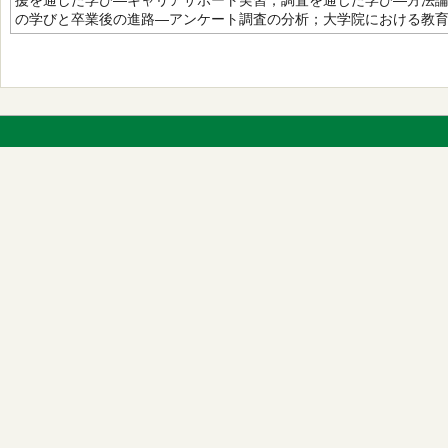
援を通した学び―キャリアサポート実習；調査を通じた学び―方法
の学びと卒業後の進路―アンケート調査の分析；大学院における教