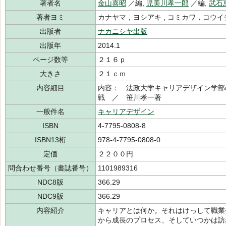
著者名
金山喜昭
／編,
児美川孝一郎
／編,
武石
著者ヨミ
カナヤマ，ヨシアキ , コミカワ，コウイ
出版者
ナカニシヤ出版
出版年
2014.1
ページ数等
２１６ｐ
大きさ
２１ｃｍ
内容細目
内容： 法政大学キャリアデザイン学部
戦 ／ 笹川孝一著
一般件名
キャリアデザイン
ISBN
4-7795-0808-8
ISBN13桁
978-4-7795-0808-0
定価
２２００円
問合わせ番号（書誌番号）
1101989316
NDC8版
366.29
NDC9版
366.29
内容紹介
キャリアとは何か。それはけっして職業
から成長のプロセス、そしていつかは訪