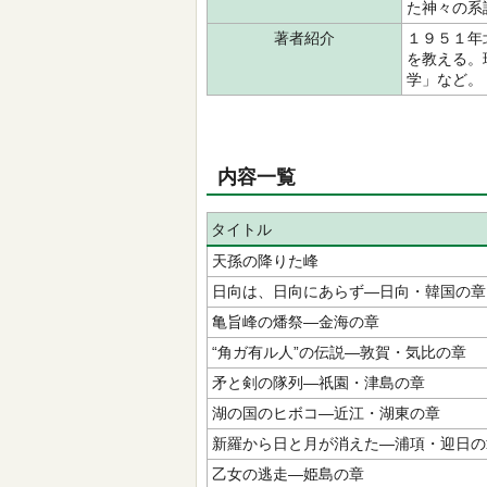
た神々の系
著者紹介
１９５１年
を教える。
学」など。
内容一覧
タイトル
天孫の降りた峰
日向は、日向にあらず―日向・韓国の章
亀旨峰の燔祭―金海の章
“角ガ有ル人”の伝説―敦賀・気比の章
矛と剣の隊列―祇園・津島の章
湖の国のヒボコ―近江・湖東の章
新羅から日と月が消えた―浦項・迎日の
乙女の逃走―姫島の章