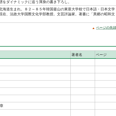
譜をダイナミックに追う渾身の書き下ろし。
北海道生まれ。８２～８５年韓国釜山の東亜大学校で日本語・日本文学
現在、法政大学国際文化学部教授。文芸評論家。著書に「異郷の昭和文
ページの先
著者名
ページ
章