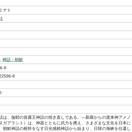
著
，ミナト
社
,
神話－朝鮮
6-9
22596-8
0
話は、伽耶の首露王神話の焼き直しである。―新羅からの渡来神アメノ
ヌガアラシト）は、神器とともに武力を携え、さまざまな文化を日本に
。朝鮮神話の根幹をなす日光感精神話から始まり、日韓の海峡を往還し