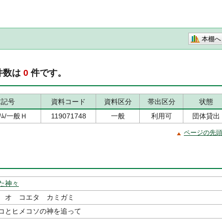
本棚へ
件数は
0
件です。
求記号
資料コード
資料区分
帯出区分
状態
ｶﾜﾑ/一般Ｈ
119071748
一般
利用可
団体貸出
ページの先
た神々
 オ コエタ カミガミ
コとヒメコソの神を追って