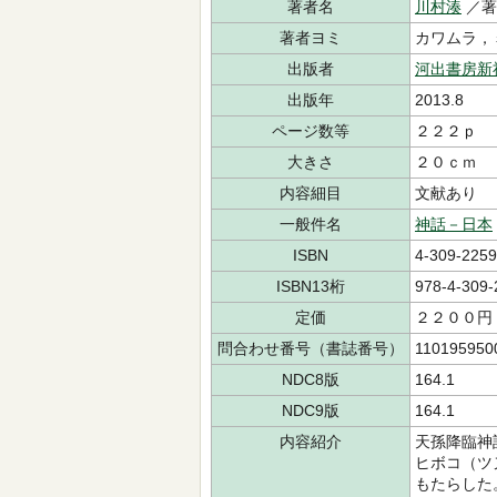
著者名
川村湊
／
著者ヨミ
カワムラ
出版者
河出書房新
出版年
2013.8
ページ数等
２２２ｐ
大きさ
２０ｃｍ
内容細目
文献あり
一般件名
神話－日本
ISBN
4-309-2259
ISBN13桁
978-4-309-
定価
２２００円
問合わせ番号（書誌番号）
110195950
NDC8版
164.1
NDC9版
164.1
内容紹介
天孫降臨神
ヒボコ（ツ
もたらした