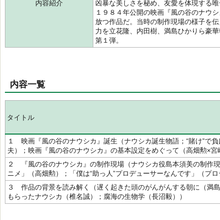
内容紹介
凶暴な美しさを秘め、友愛を体現する唯
１９８４年公開の映画『風の谷のナウシ
放つ作品だ。当時の制作現場の様子を伝
力を立花隆、内田樹、満島ひかりら豪華
第１弾。
内容一覧
タイトル
１ 映画『風の谷のナウシカ』誕生（ナウシカ誕生物語；“賭け”で
夫）；映画『風の谷のナウシカ』の基本設定をめぐって（高畑勲×宮
２ 『風の谷のナウシカ』の制作現場（ナウシカ役島本須美の制作
ニメ」（高畑勲）；「僕は“助っ人”プロデューサーなんです」（プ
３ 作品の背景を読み解く（遅く起きた頭のがんがんする朝に（満
もらったナウシカ（椎名誠）；腐海の生物学（長沼毅））