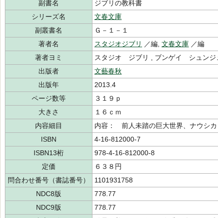
副書名
ジブリの教科書
シリーズ名
文春文庫
副叢書名
Ｇ－１－１
著者名
スタジオジブリ
／編,
文春文庫
／編
著者ヨミ
スタジオ ジブリ , ブンゲイ シュン
出版者
文藝春秋
出版年
2013.4
ページ数等
３１９ｐ
大きさ
１６ｃｍ
内容細目
内容： 前人未踏の巨大世界、ナウシカ
ISBN
4-16-812000-7
ISBN13桁
978-4-16-812000-8
定価
６３８円
問合わせ番号（書誌番号）
1101931758
NDC8版
778.77
NDC9版
778.77