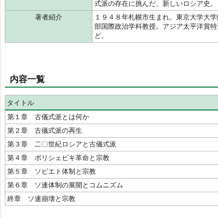
式派の存在に挑んだ、新しいロシア史。
著者紹介
１９４８年札幌市生まれ。東京大学大学
部国際政治学科教授。アジア太平洋賞特
ど。
内容一覧
タイトル
第１章 古儀式派とは何か
第２章 古儀式派の再生
第３章 二〇世紀ロシアと古儀式派
第４章 ボリシェビキ革命と宗教
第５章 ソビエト体制と宗教
第６章 ソ連体制の展開とコムニズム
終章 ソ連崩壊と宗教