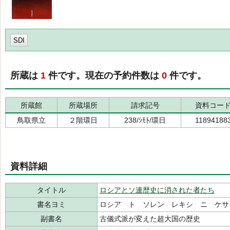
SDI
所蔵は
1
件です。現在の予約件数は
0
件です。
所蔵館
所蔵場所
請求記号
資料コー
鳥取県立
２階環日
238/ｼﾓﾄ/環日
11894188
資料詳細
タイトル
ロシアとソ連歴史に消された者たち
書名ヨミ
ロシア ト ソレン レキシ ニ ケサ
副書名
古儀式派が変えた超大国の歴史