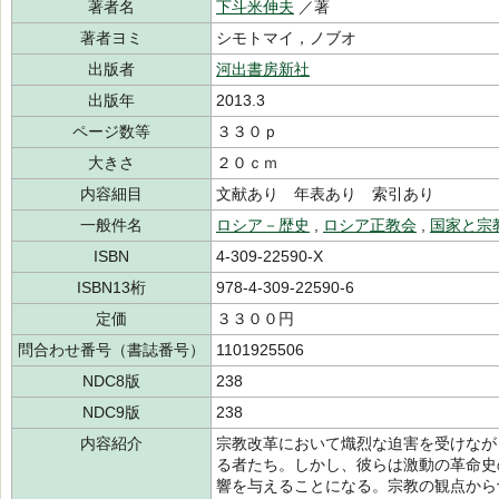
著者名
下斗米伸夫
／著
著者ヨミ
シモトマイ，ノブオ
出版者
河出書房新社
出版年
2013.3
ページ数等
３３０ｐ
大きさ
２０ｃｍ
内容細目
文献あり 年表あり 索引あり
一般件名
ロシア－歴史
,
ロシア正教会
,
国家と宗
ISBN
4-309-22590-X
ISBN13桁
978-4-309-22590-6
定価
３３００円
問合わせ番号（書誌番号）
1101925506
NDC8版
238
NDC9版
238
内容紹介
宗教改革において熾烈な迫害を受けなが
る者たち。しかし、彼らは激動の革命史
響を与えることになる。宗教の観点から