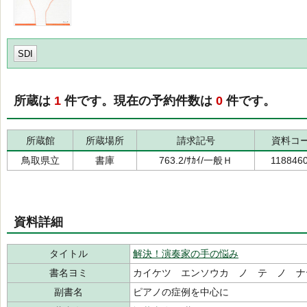
SDI
所蔵は
1
件です。現在の予約件数は
0
件です。
所蔵館
所蔵場所
請求記号
資料コ
鳥取県立
書庫
763.2/ｻｶｲ/一般Ｈ
118846
資料詳細
タイトル
解決！演奏家の手の悩み
書名ヨミ
カイケツ エンソウカ ノ テ ノ ナ
副書名
ピアノの症例を中心に