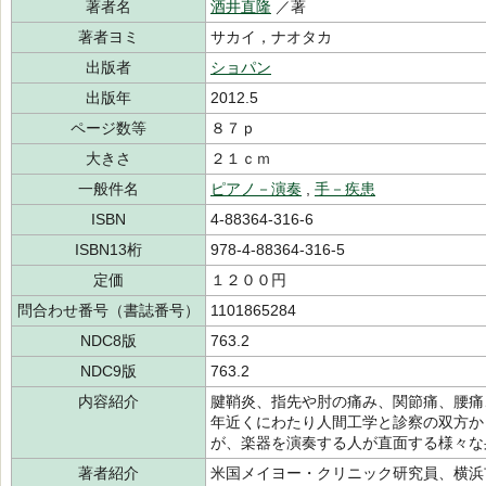
著者名
酒井直隆
／著
著者ヨミ
サカイ，ナオタカ
出版者
ショパン
出版年
2012.5
ページ数等
８７ｐ
大きさ
２１ｃｍ
一般件名
ピアノ－演奏
,
手－疾患
ISBN
4-88364-316-6
ISBN13桁
978-4-88364-316-5
定価
１２００円
問合わせ番号（書誌番号）
1101865284
NDC8版
763.2
NDC9版
763.2
内容紹介
腱鞘炎、指先や肘の痛み、関節痛、腰痛
年近くにわたり人間工学と診察の双方か
が、楽器を演奏する人が直面する様々な
著者紹介
米国メイヨー・クリニック研究員、横浜