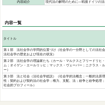
内容紹介
現代法の解明のために―戦後ドイツの法
内容一覧
タイトル
第１部 法社会学の学問的位置づけ（社会学の一分野としての法社
法社会学の歴史および現在の状況）
第２部 法社会学の理論家たち（カール・マルクスとフリードリヒ
ム；オイゲン・エールリッヒ；マックス・ヴェーバー；ニクラス・
ー）
第３部 法と社会（法社会学総説）（社会学的法概念；一般的法原
性；契約および契約法の社会学；権力、支配、法；紛争と紛争処理
社会的プロフィール）