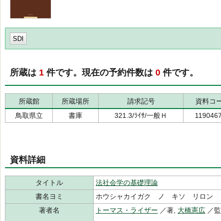
SDI
所蔵は
1
件です。現在の予約件数は
0
件です。
所蔵館
所蔵場所
請求記号
資料コ
鳥取県立
書庫
321.3/ﾗｲｻ/一般Ｈ
119046
資料詳細
タイトル
法社会学の基礎理論
書名ヨミ
ホウシャカイガク ノ キソ リロン
著者名
トーマス・ライザー
／著,
大橋憲広
／監