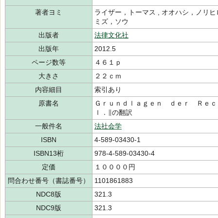
著者ヨミ
ライザー，トーマス , オオハシ，ノリヒロ 
ミズ，ソウ
出版者
法律文化社
出版年
2012.5
ページ数等
４６１ｐ
大きさ
２２ｃｍ
内容細目
索引あり
原書名
Ｇｒｕｎｄｌａｇｅｎ ｄｅｒ Ｒｅｃ
ｌ．∥の翻訳
一般件名
法社会学
ISBN
4-589-03430-1
ISBN13桁
978-4-589-03430-4
定価
１００００円
問合わせ番号（書誌番号）
1101861883
NDC8版
321.3
NDC9版
321.3