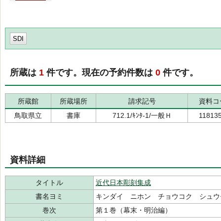
SDI
所蔵は
1
件です。現在の予約件数は
0
件です。
所蔵館
所蔵場所
請求記号
資料コ
鳥取県立
書庫
712.1/ｷﾝﾀ-1/一般Ｈ
11813
資料詳細
タイトル
近代日本彫刻集成
書名ヨミ
キンダイ ニホン チョウコク シュウ
巻次
第１巻（幕末・明治編）