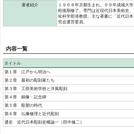
著者紹介
１９６８年京都生まれ。９９年成城大学
程後期修了。専門は近現代日本美術史、
祉科学部准教授。主な著書に「近代日本
究会運営委員。
内容一覧
タイトル
第１章 江戸から明治へ
第２章 最初の彫刻家たち
第３章 工部美術学校と洋風彫刻
第４章 銅像・記念碑
第５章 彫塑の時代
第６章 仏像修理と近代彫刻
通史 近代日本彫刻史概論一（田中修二）