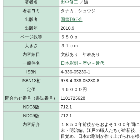
著者名
田中修二
／編
著者ヨミ
タナカ，シュウジ
出版者
国書刊行会
出版年
2010.9
ページ数等
５５０ｐ
大きさ
３１ｃｍ
内容細目
文献あり 年表あり
一般件名
日本彫刻－歴史－近代
ISBN
4-336-05230-1
ISBN13桁
978-4-336-05230-8
定価
４５０００円
問合わせ番号（書誌番号）
1101725628
NDC8版
712.1
NDC9版
712.1
内容紹介
１８５０年前後からおよそ１００年間に
末・明治編。江戸の職人たちが維新後、
目覚め、日本の彫刻が作り上げられる様