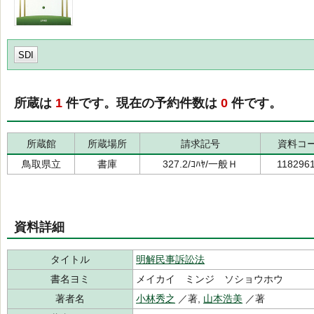
SDI
所蔵は
1
件です。現在の予約件数は
0
件です。
所蔵館
所蔵場所
請求記号
資料コ
鳥取県立
書庫
327.2/ｺﾊﾔ/一般Ｈ
118296
資料詳細
タイトル
明解民事訴訟法
書名ヨミ
メイカイ ミンジ ソショウホウ
著者名
小林秀之
／著,
山本浩美
／著