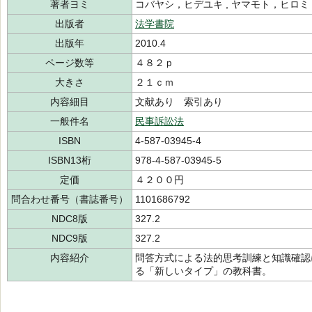
著者ヨミ
コバヤシ，ヒデユキ , ヤマモト，ヒロ
出版者
法学書院
出版年
2010.4
ページ数等
４８２ｐ
大きさ
２１ｃｍ
内容細目
文献あり 索引あり
一般件名
民事訴訟法
ISBN
4-587-03945-4
ISBN13桁
978-4-587-03945-5
定価
４２００円
問合わせ番号（書誌番号）
1101686792
NDC8版
327.2
NDC9版
327.2
内容紹介
問答方式による法的思考訓練と知識確認
る「新しいタイプ」の教科書。