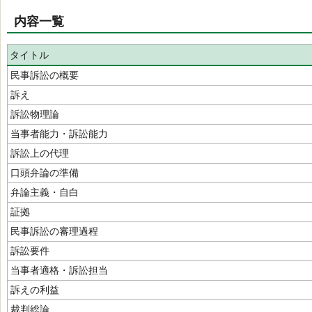
内容一覧
タイトル
民事訴訟の概要
訴え
訴訟物理論
当事者能力・訴訟能力
訴訟上の代理
口頭弁論の準備
弁論主義・自白
証拠
民事訴訟の審理過程
訴訟要件
当事者適格・訴訟担当
訴えの利益
裁判総論