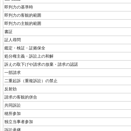
即判力の基準時
即判力の客観的範囲
即判力の主観的範囲
書証
証人尋問
鑑定・検証・証拠保全
処分権主義・訴訟上の和解
訴えの取下げや請求の放棄・請求の認諾
一部請求
二重起訴（重複訴訟）の禁止
反射効
請求の客観的併合
共同訴訟
穂所参加
独立当事者参加
訴訟承継