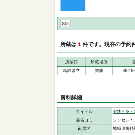
SDI
所蔵は
1
件です。現在の予約
所蔵館
所蔵場所
鳥取県立
書庫
492.9
資料詳細
タイトル
実践＊英・
書名ヨミ
ジッセン＊
副書名
地域連携精