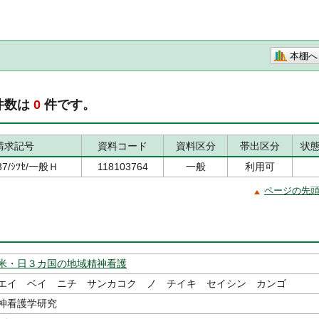
本棚へ
件数は
0
件です。
請求記号
資料コード
資料区分
帯出区分
状
37/ｼﾂｾ/一般Ｈ
118103764
一般
利用可
ページの先
米・日３カ国の地域精神看護
エイ ベイ ニチ サンカコク ノ チイキ セイシン カンゴ
神看護学研究