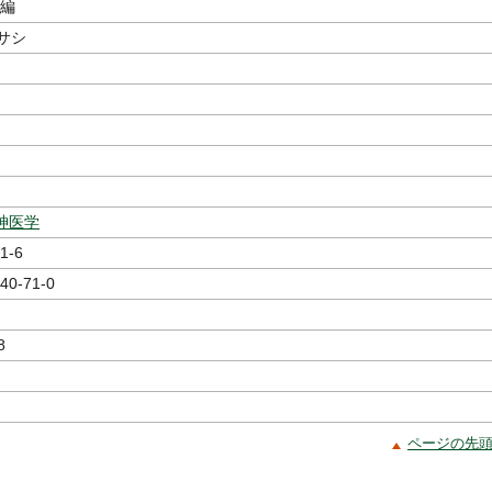
／編
マサシ
神医学
1-6
40-71-0
8
ページの先