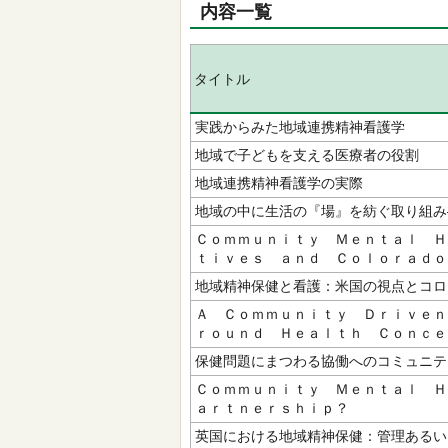
内容一覧
タイトル
実践からみた地域連携精神看護学
地域で子どもを支える医療者の役割
地域連携精神看護学の実際
地域の中に生活の『場』を紡ぐ取り組み
Ｃｏｍｍｕｎｉｔｙ Ｍｅｎｔａｌ Ｈ
ｔｉｖｅｓ ａｎｄ Ｃｏｌｏｒａｄｏ
地域精神保健と看護：米国の視点とコロ
Ａ Ｃｏｍｍｕｎｉｔｙ Ｄｒｉｖｅｎ
ｒｏｕｎｄ Ｈｅａｌｔｈ Ｃｏｎｃｅ
保健問題にまつわる協働へのコミュニテ
Ｃｏｍｍｕｎｉｔｙ Ｍｅｎｔａｌ Ｈ
ａｒｔｎｅｒｓｈｉｐ？
英国における地域精神保健：管理あるい