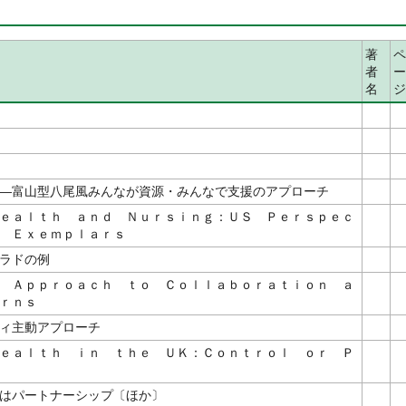
著
ペ
者
ー
名
ジ
―富山型八尾風みんなが資源・みんなで支援のアプローチ
ｅａｌｔｈ ａｎｄ Ｎｕｒｓｉｎｇ：ＵＳ Ｐｅｒｓｐｅｃ
 Ｅｘｅｍｐｌａｒｓ
ラドの例
 Ａｐｐｒｏａｃｈ ｔｏ Ｃｏｌｌａｂｏｒａｔｉｏｎ ａ
ｒｎｓ
ィ主動アプローチ
ｅａｌｔｈ ｉｎ ｔｈｅ ＵＫ：Ｃｏｎｔｒｏｌ ｏｒ Ｐ
はパートナーシップ〔ほか〕