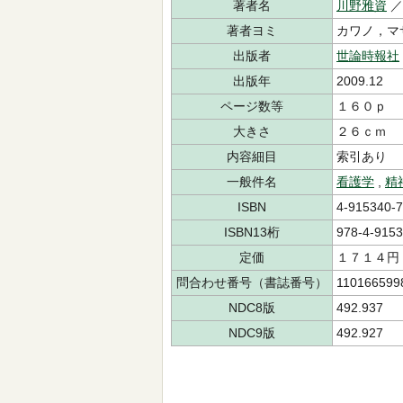
著者名
川野雅資
著者ヨミ
カワノ，
出版者
世論時報社
出版年
2009.12
ページ数等
１６０ｐ
大きさ
２６ｃｍ
内容細目
索引あり
一般件名
看護学
,
精
ISBN
4-915340-7
ISBN13桁
978-4-9153
定価
１７１４円
問合わせ番号（書誌番号）
110166599
NDC8版
492.937
NDC9版
492.927