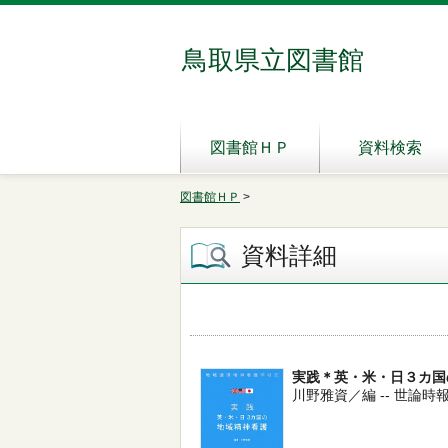
鳥取県立図書館
図書館ＨＰ
資料検索
図書館ＨＰ
>
資料詳細
実践＊英・米・日３カ国
川野雅資／編 -- 世論時報社 --