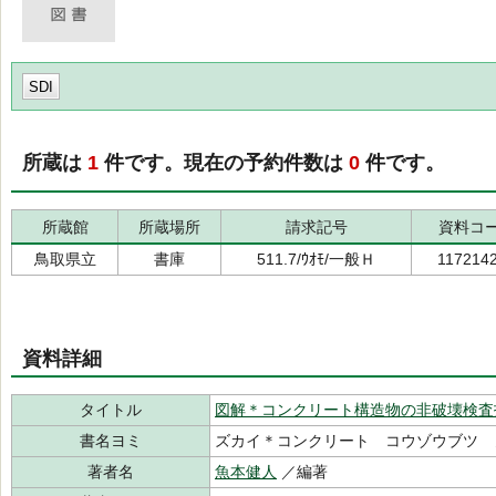
SDI
所蔵は
1
件です。現在の予約件数は
0
件です。
所蔵館
所蔵場所
請求記号
資料コ
鳥取県立
書庫
511.7/ｳｵﾓ/一般Ｈ
117214
資料詳細
タイトル
図解＊コンクリート構造物の非破壊検査
書名ヨミ
ズカイ＊コンクリート コウゾウブツ 
著者名
魚本健人
／編著