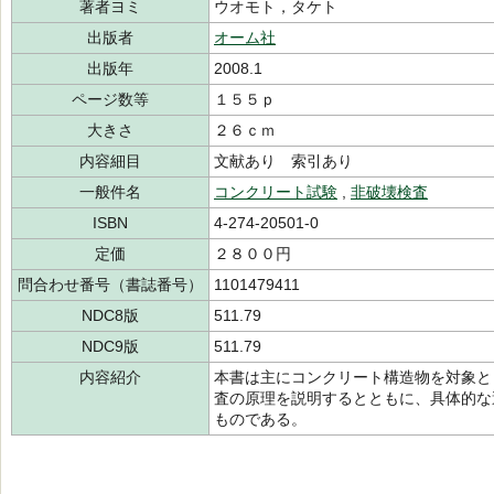
著者ヨミ
ウオモト，タケト
出版者
オーム社
出版年
2008.1
ページ数等
１５５ｐ
大きさ
２６ｃｍ
内容細目
文献あり 索引あり
一般件名
コンクリート試験
,
非破壊検査
ISBN
4-274-20501-0
定価
２８００円
問合わせ番号（書誌番号）
1101479411
NDC8版
511.79
NDC9版
511.79
内容紹介
本書は主にコンクリート構造物を対象と
査の原理を説明するとともに、具体的な
ものである。