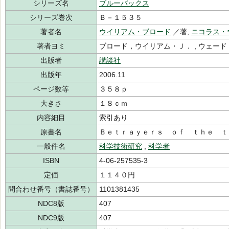
シリーズ名
ブルーバックス
シリーズ巻次
Ｂ－１５３５
著者名
ウイリアム・ブロード
／著,
ニコラス・
著者ヨミ
ブロード，ウイリアム・Ｊ． , ウェード
出版者
講談社
出版年
2006.11
ページ数等
３５８ｐ
大きさ
１８ｃｍ
内容細目
索引あり
原書名
Ｂｅｔｒａｙｅｒｓ ｏｆ ｔｈｅ ｔ
一般件名
科学技術研究
,
科学者
ISBN
4-06-257535-3
定価
１１４０円
問合わせ番号（書誌番号）
1101381435
NDC8版
407
NDC9版
407