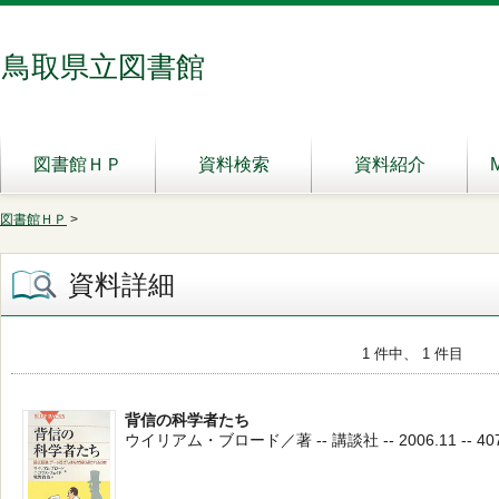
鳥取県立図書館
図書館ＨＰ
資料検索
資料紹介
図書館ＨＰ
>
資料詳細
1 件中、 1 件目
背信の科学者たち
ウイリアム・ブロード／著 -- 講談社 -- 2006.11 -- 40