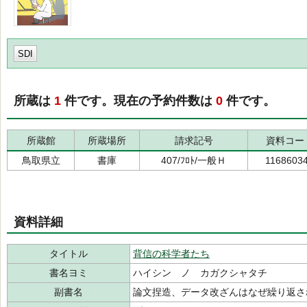
SDI
所蔵は
1
件です。現在の予約件数は
0
件です。
所蔵館
所蔵場所
請求記号
資料コー
鳥取県立
書庫
407/ﾌﾛﾄ/一般Ｈ
1168603
資料詳細
タイトル
背信の科学者たち
書名ヨミ
ハイシン ノ カガクシャタチ
副書名
論文捏造、データ改ざんはなぜ繰り返さ